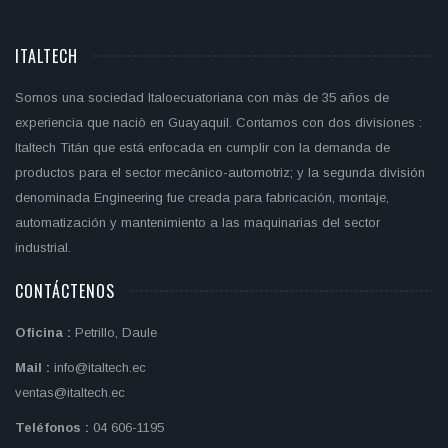
ITALTECH
Somos una sociedad Italoecuatoriana con màs de 35 años de
experiencia que naciò en Guayaquil. Contamos con dos divisiones :
Italtech Titán que está enfocada en cumplir con la demanda de
productos para el sector mecànico-automotriz; y la segunda división
denominada Engineering fue creada para fabricación, montaje,
automatización y mantenimiento a las maquinarias del sector
industrial.
CONTÁCTENOS
Oficina :
Petrillo, Daule
Mail :
info@italtech.ec
ventas@italtech.ec
Teléfonos :
04 606-1195