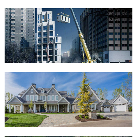
CORPORATE BUILDING
Integer tincidunt. Cras dapibus. eleifend ac, enim.
Aliquam...
HOUSE RENOVATION
Integer tincidunt. Cras dapibus. eleifend ac, enim.
Aliquam...