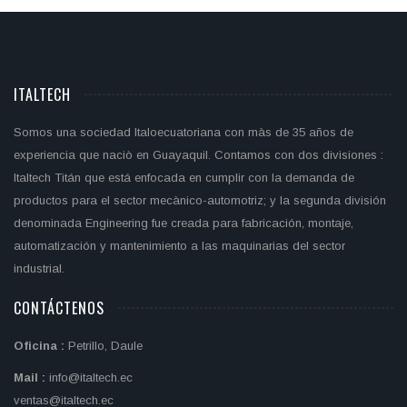
ITALTECH
Somos una sociedad Italoecuatoriana con màs de 35 años de
experiencia que naciò en Guayaquil. Contamos con dos divisiones :
Italtech Titán que está enfocada en cumplir con la demanda de
productos para el sector mecànico-automotriz; y la segunda división
denominada Engineering fue creada para fabricación, montaje,
automatización y mantenimiento a las maquinarias del sector
industrial.
CONTÁCTENOS
Oficina :
Petrillo, Daule
Mail :
info@italtech.ec
ventas@italtech.ec