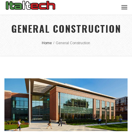
GENERAL CONSTRUCTION
Home
/
General Construction
EDUCATION UNIVERSITY
Integer tincidunt. Cras dapibus. eleifend ac, enim.
Aliquam...