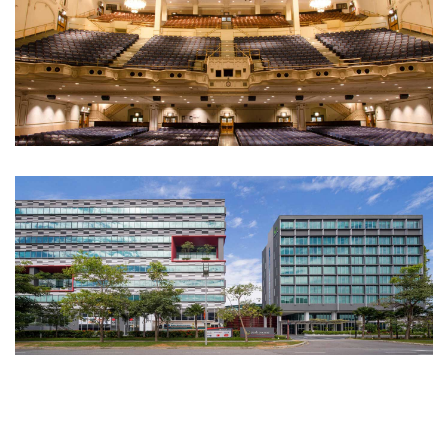
EDUCATION
Integer tincidunt. Cras dapibus. eleifend ac, enim.
Aliquam...
HEALTHCARE
Integer tincidunt. Cras dapibus. eleifend ac, enim.
Aliquam...