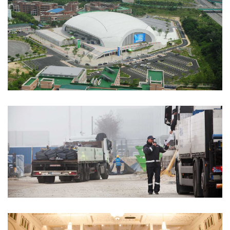
RESEARCH CENTER
Integer tincidunt. Cras dapibus. eleifend ac, enim.
Aliquam...
ARCHITECTURAL DESIGN
Integer tincidunt. Cras dapibus. eleifend ac, enim.
Aliquam...