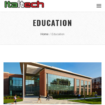
EDUCATION
Home
/
Education
EDUCATION UNIVERSITY
Integer tincidunt. Cras dapibus. eleifend ac, enim.
Aliquam...