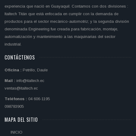
experiencia que naciò en Guayaquil. Contamos con dos divisiones :
Italtech Titán que está enfocada en cumplir con la demanda de
productos para el sector mecànico-automotriz; y la segunda división
denominada Engineering fue creada para fabricación, montaje,
automatización y mantenimiento a las maquinarias del sector
industrial.
CONTÁCTENOS
Oficina :
Petrillo, Daule
Mail :
info@italtech.ec
ventas@italtech.ec
Teléfonos :
04 606-1195
098783905
MAPA DEL SITIO
INICIO