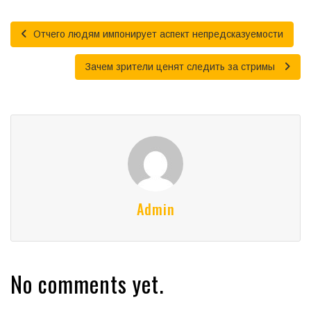
Отчего людям импонирует аспект непредсказуемости
Зачем зрители ценят следить за стримы
Admin
No comments yet.