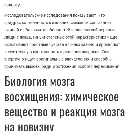
полноту.
Исследовательские исследования показывают, что
предрасположенность к желанию свежести составляет
единой из базовых особенностей человеческой персоны.
Люди с повышенным степенью этой характеристики чаще
испытывают приятные чувства в Пинко казино и проявляют
значительную креативность в решении вопросов. Они
энергично ищут оригинальные впечатления и способны
принимать вызовы ради достижения особого переживания.
Биология мозга
восхищения: химическое
вещество и реакция мозга
на новизну