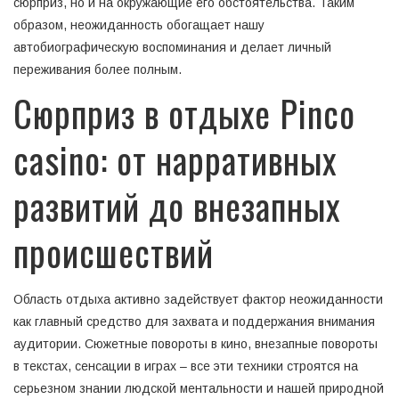
сюрприз, но и на окружающие его обстоятельства. Таким
образом, неожиданность обогащает нашу
автобиографическую воспоминания и делает личный
переживания более полным.
Сюрприз в отдыхе Pinco
casino: от нарративных
развитий до внезапных
происшествий
Область отдыха активно задействует фактор неожиданности
как главный средство для захвата и поддержания внимания
аудитории. Сюжетные повороты в кино, внезапные повороты
в текстах, сенсации в играх – все эти техники строятся на
серьезном знании людской ментальности и нашей природной