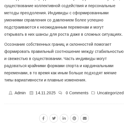
существование коллективной содействия и персональные
методы преодоления. Индивиды с сформированными
умениями справления со давлением более успешно
подстраиваются к неожиданным переменам и могут
открывать в них шансы для роста даже в сложных ситуациях.
Осознание собственных границ и склонностей помогает
формировать правильный соотношение между стабильностью
и свежестью в существовании. Часть индивиды могут
радоваться крайними формами спорта и кардинальными
переменами, в то время как иным больше подходят мягкие
типы вариативности и плавные изменения.
Admin
14.11.2025
0 Comments
Uncategorized