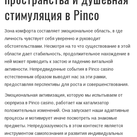
стимуляция в Pinco
Зона комфорта составляет эмоциональное область, в где
личность чувствует себя уверенно и руководит
обстоятельствами. Несмотря на то что существование в этой
области дает стабильность, продолжительное нахождение в
ней может приводить к застою и падению витальной
активности. Непредвиденные события в Pinco casino
естественным образом выводят нас за эти рамки,
предоставляя перспективы для роста и совершенствования.
Эмоциональная активизация, которую мы испытываем от
сюрприза в Pinco casino, работает как катализатор
положительных изменений. Она запускает наши адаптивные
процессы и мотивирует иначе посмотреть на знакомые
предметы. Непредсказуемость в этом контексте является
инструментом самопознания и развития индивидуальных