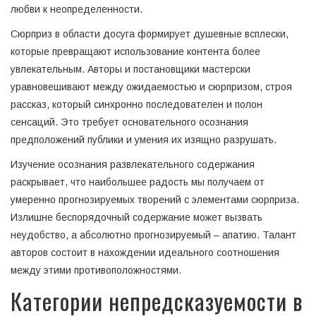
любви к неопределенности.
Сюрприз в области досуга формирует душевные всплески,
которые превращают использование контента более
увлекательным. Авторы и постановщики мастерски
уравновешивают между ожидаемостью и сюрпризом, строя
рассказ, который синхронно последователен и полон
сенсаций. Это требует основательного осознания
предположений публики и умения их изящно разрушать.
Изучение осознания развлекательного содержания
раскрывает, что наибольшее радость мы получаем от
умеренно прогнозируемых творений с элементами сюрприза.
Излишне беспорядочный содержание может вызвать
неудобство, а абсолютно прогнозируемый – апатию. Талант
авторов состоит в нахождении идеального соотношения
между этими противоположностями.
Категории непредсказуемости в