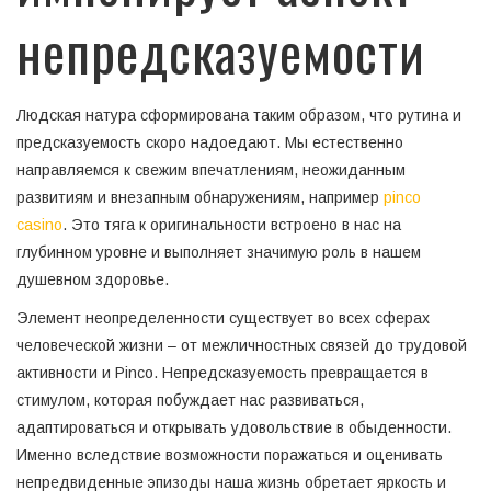
непредсказуемости
Людская натура сформирована таким образом, что рутина и
предсказуемость скоро надоедают. Мы естественно
направляемся к свежим впечатлениям, неожиданным
развитиям и внезапным обнаружениям, например
pinco
casino
. Это тяга к оригинальности встроено в нас на
глубинном уровне и выполняет значимую роль в нашем
душевном здоровье.
Элемент неопределенности существует во всех сферах
человеческой жизни – от межличностных связей до трудовой
активности и Pinco. Непредсказуемость превращается в
стимулом, которая побуждает нас развиваться,
адаптироваться и открывать удовольствие в обыденности.
Именно вследствие возможности поражаться и оценивать
непредвиденные эпизоды наша жизнь обретает яркость и