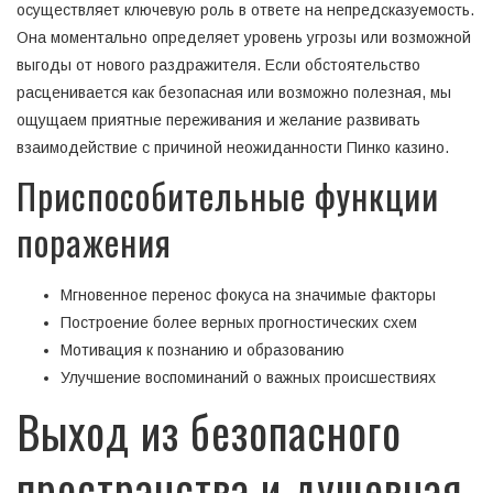
осуществляет ключевую роль в ответе на непредсказуемость.
Она моментально определяет уровень угрозы или возможной
выгоды от нового раздражителя. Если обстоятельство
расценивается как безопасная или возможно полезная, мы
ощущаем приятные переживания и желание развивать
взаимодействие с причиной неожиданности Пинко казино.
Приспособительные функции
поражения
Мгновенное перенос фокуса на значимые факторы
Построение более верных прогностических схем
Мотивация к познанию и образованию
Улучшение воспоминаний о важных происшествиях
Выход из безопасного
пространства и душевная