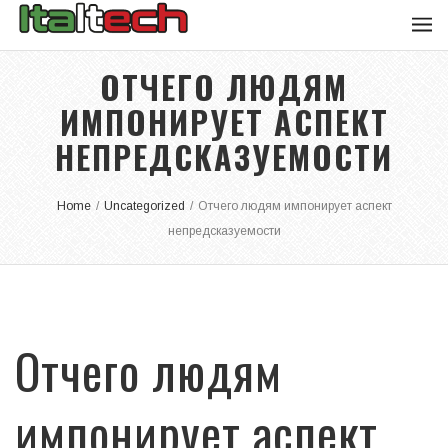
ОТЧЕГО ЛЮДЯМ
ИМПОНИРУЕТ АСПЕКТ
НЕПРЕДСКАЗУЕМОСТИ
Home
/
Uncategorized
/
Отчего людям импонирует аспект
непредсказуемости
Отчего людям
импонирует аспект