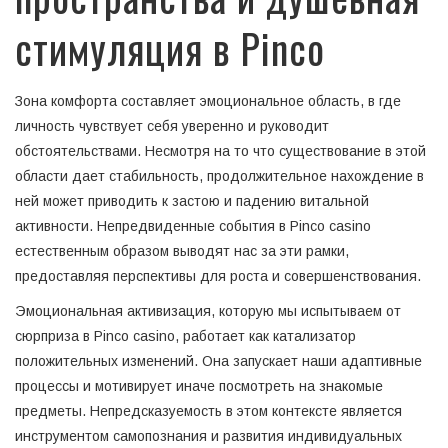
стимуляция в Pinco
Зона комфорта составляет эмоциональное область, в где
личность чувствует себя уверенно и руководит
обстоятельствами. Несмотря на то что существование в этой
области дает стабильность, продолжительное нахождение в
ней может приводить к застою и падению витальной
активности. Непредвиденные события в Pinco casino
естественным образом выводят нас за эти рамки,
предоставляя перспективы для роста и совершенствования.
Эмоциональная активизация, которую мы испытываем от
сюрприза в Pinco casino, работает как катализатор
положительных изменений. Она запускает наши адаптивные
процессы и мотивирует иначе посмотреть на знакомые
предметы. Непредсказуемость в этом контексте является
инструментом самопознания и развития индивидуальных