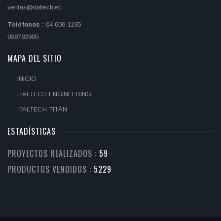
ventas@italtech.ec
Teléfonos :
04 606-1195
098783905
MAPA DEL SITIO
INICIO
ITALTECH ENGINEERING
ITALTECH TITÁN
ESTADÍSTICAS
PROYECTOS REALIZADOS :
70
PRODUCTOS VENDIDOS :
6410