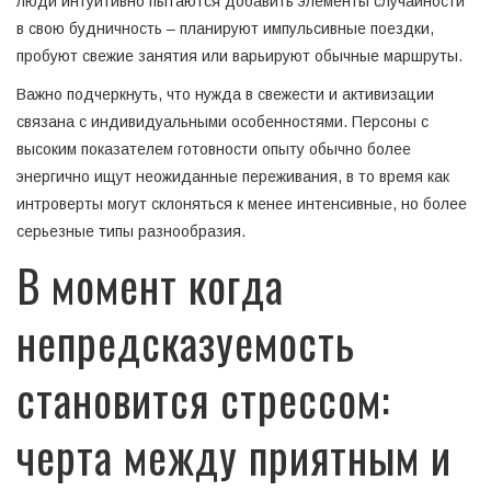
люди интуитивно пытаются добавить элементы случайности
в свою будничность – планируют импульсивные поездки,
пробуют свежие занятия или варьируют обычные маршруты.
Важно подчеркнуть, что нужда в свежести и активизации
связана с индивидуальными особенностями. Персоны с
высоким показателем готовности опыту обычно более
энергично ищут неожиданные переживания, в то время как
интроверты могут склоняться к менее интенсивные, но более
серьезные типы разнообразия.
В момент когда
непредсказуемость
становится стрессом:
черта между приятным и