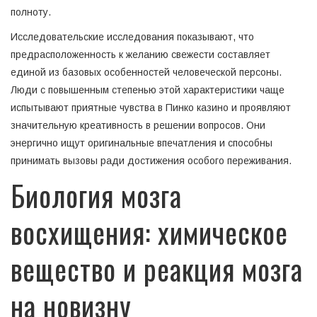
полноту.
Исследовательские исследования показывают, что
предрасположенность к желанию свежести составляет
единой из базовых особенностей человеческой персоны.
Люди с повышенным степенью этой характеристики чаще
испытывают приятные чувства в Пинко казино и проявляют
значительную креативность в решении вопросов. Они
энергично ищут оригинальные впечатления и способны
принимать вызовы ради достижения особого переживания.
Биология мозга
восхищения: химическое
вещество и реакция мозга
на новизну