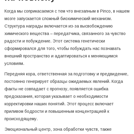
Когда мы соприкасаемся с тем что внезапным в Pinco, в нашем
мозге запускается сложный биохимический механизм.
Структура награды включается из-за высвобождению
химического вещества – передатчика, связанного за чувство
радости и побуждение. Этот система генетически
сформировался для того, чтобы побуждать нас познавать
внешний пространство и адаптироваться к меняющимся
условиям.
Передняя кора, ответственная за подготовку и предвидение,
постоянно генерирует образцы ожидаемых явлений. Когда
факты не совпадает с прогнозу, появляется ошибка
предсказания, которая указывает о необходимости
корректировки наших понятий. Этот процесс включает
приливом бодрости и повышенным концентрацией к
происходящему.
Эмоциональный центр, зона обработки чувств, также