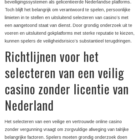
beveiligingssystemen als gelicentieerde Nederlandse platforms.
Toch blijft het belangrijk om verantwoord te spelen, persoonlijke
limieten in te stellen en uitsluitend selecteren van casino’s met
een aangetoond staat van dienst. Door grondig onderzoek uit te
voeren en uitsluitend gokplatforms met sterke reputatie te kiezen,
kunnen spelers de veiligheidsrisico’s substantieel terugdringen.
Richtlijnen voor het
selecteren van een veilig
casino zonder licentie van
Nederland
Het selecteren van een veilige en vertrouwde online casino
zonder vergunning vraagt om zorgvuldige afweging van talrijke
belangrijke factoren. Spelers moeten grondig onderzoek doen