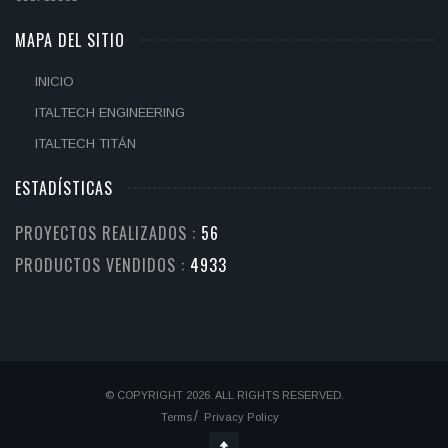
MAPA DEL SITIO
INICIO
ITALTECH ENGINEERING
ITALTECH TITÁN
ESTADÍSTICAS
PROYECTOS REALIZADOS :
73
PRODUCTOS VENDIDOS :
6705
© COPYRIGHT 2026. ALL RIGHTS RESERVED.
Terms
Privacy Policy