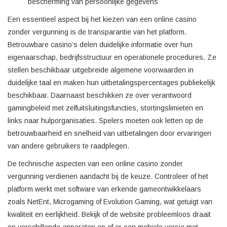
bescherming van persoonlijke gegevens
Een essentieel aspect bij het kiezen van een online casino
zonder vergunning is de transparantie van het platform.
Betrouwbare casino’s delen duidelijke informatie over hun
eigenaarschap, bedrijfsstructuur en operationele procedures. Ze
stellen beschikbaar uitgebreide algemene voorwaarden in
duidelijke taal en maken hun uitbetalingspercentages publiekelijk
beschikbaar. Daarnaast beschikken ze over verantwoord
gamingbeleid met zelfuitsluitingsfuncties, stortingslimieten en
links naar hulporganisaties. Spelers moeten ook letten op de
betrouwbaarheid en snelheid van uitbetalingen door ervaringen
van andere gebruikers te raadplegen.
De technische aspecten van een online casino zonder
vergunning verdienen aandacht bij de keuze. Controleer of het
platform werkt met software van erkende gameontwikkelaars
zoals NetEnt, Microgaming of Evolution Gaming, wat getuigt van
kwaliteit en eerlijkheid. Bekijk of de website probleemloos draait