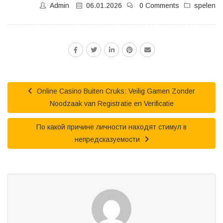
Admin
06.01.2026
0 Comments
spelen
Online Casino Buiten Cruks: Veilig Gamen Zonder
Noodzaak van Registratie en Verificatie
По какой причине личности находят стимул в
непредсказуемости