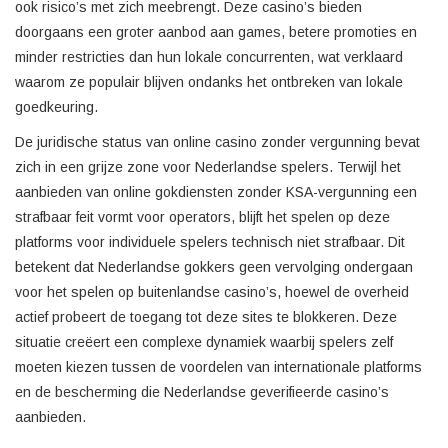
ook risico’s met zich meebrengt. Deze casino’s bieden
doorgaans een groter aanbod aan games, betere promoties en
minder restricties dan hun lokale concurrenten, wat verklaard
waarom ze populair blijven ondanks het ontbreken van lokale
goedkeuring.
De juridische status van online casino zonder vergunning bevat
zich in een grijze zone voor Nederlandse spelers. Terwijl het
aanbieden van online gokdiensten zonder KSA-vergunning een
strafbaar feit vormt voor operators, blijft het spelen op deze
platforms voor individuele spelers technisch niet strafbaar. Dit
betekent dat Nederlandse gokkers geen vervolging ondergaan
voor het spelen op buitenlandse casino’s, hoewel de overheid
actief probeert de toegang tot deze sites te blokkeren. Deze
situatie creëert een complexe dynamiek waarbij spelers zelf
moeten kiezen tussen de voordelen van internationale platforms
en de bescherming die Nederlandse geverifieerde casino’s
aanbieden.