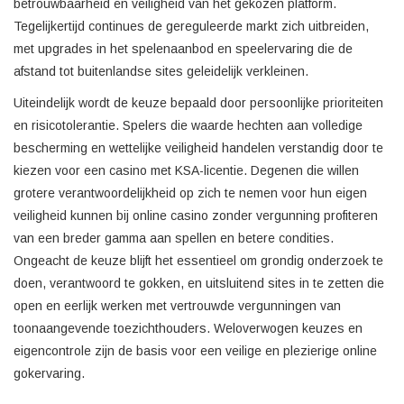
betrouwbaarheid en veiligheid van het gekozen platform.
Tegelijkertijd continues de gereguleerde markt zich uitbreiden,
met upgrades in het spelenaanbod en speelervaring die de
afstand tot buitenlandse sites geleidelijk verkleinen.
Uiteindelijk wordt de keuze bepaald door persoonlijke prioriteiten
en risicotolerantie. Spelers die waarde hechten aan volledige
bescherming en wettelijke veiligheid handelen verstandig door te
kiezen voor een casino met KSA-licentie. Degenen die willen
grotere verantwoordelijkheid op zich te nemen voor hun eigen
veiligheid kunnen bij online casino zonder vergunning profiteren
van een breder gamma aan spellen en betere condities.
Ongeacht de keuze blijft het essentieel om grondig onderzoek te
doen, verantwoord te gokken, en uitsluitend sites in te zetten die
open en eerlijk werken met vertrouwde vergunningen van
toonaangevende toezichthouders. Weloverwogen keuzes en
eigencontrole zijn de basis voor een veilige en plezierige online
gokervaring.