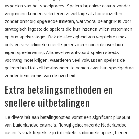
aspecten van het speelproces. Spelers bij online casino zonder
vergunning kunnen selecteren zowel lage als hoge inzetten
zonder onnodig opgelegde limieten, wat vooral belangrijk is voor
strategisch ingestelde spelers die hun inzetten willen afstemmen
op hun spelstrategie. Ook de afwezigheid van verplichte time-
outs en sessielimieten geeft spelers meer controle over hun
eigen speelervaring. Alhoewel verantwoord spelen steeds
voorrang moet krijgen, waarderen veel volwassen spelers de
gelegenheid tot zelf beslissingen te nemen over hun speelgedrag
zonder bemoeienis van de overheid.
Extra betalingsmethoden en
snellere uitbetalingen
De diversiteit aan betalingsopties vormt een significant pluspunt
van buitenlandse casino’s. Terwijl gelicentieerde Nederlandse
casino’s vaak beperkt zijn tot enkele traditionele opties, bieden