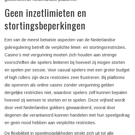
Geen inzetlimieten en
stortingsbeperkingen
Een van de meest betwiste aspecten van de Nederlandse
gokregulering betreft de verplichte limiet- en stortingsrestricties.
Casino’s met vergunning moeten zich houden aan strenge
voorschriften die spelers limiteren bij hoeveel zij mogen storten
en spelen per sessie. Voor casual spelers met een groter budget
of high rollers zijn deze restricties zeer frustreren. Bij platforms
die opereren als online casino zonder vergunning gelden
dergelijke restricties niet, waardoor spelers zelf kunnen bepalen
hoeveel zij wensen te storten en te spelen. Deze vrijheid wordt
door veel Nederlandse gokkers gewaardeerd, vooral door
degenen die verantwoord kunnen handelen met hun speelgedrag
en geen nood hebben aan verplichte restricties.
De flexibiliteit in speelmogelijkheden strekt zich uit tot alle