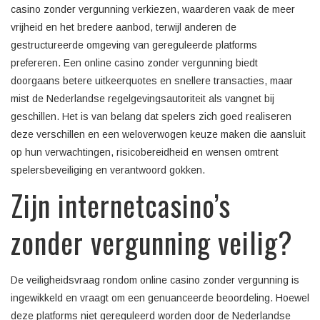
casino zonder vergunning verkiezen, waarderen vaak de meer
vrijheid en het bredere aanbod, terwijl anderen de
gestructureerde omgeving van gereguleerde platforms
prefereren. Een online casino zonder vergunning biedt
doorgaans betere uitkeerquotes en snellere transacties, maar
mist de Nederlandse regelgevingsautoriteit als vangnet bij
geschillen. Het is van belang dat spelers zich goed realiseren
deze verschillen en een weloverwogen keuze maken die aansluit
op hun verwachtingen, risicobereidheid en wensen omtrent
spelersbeveiliging en verantwoord gokken.
Zijn internetcasino’s
zonder vergunning veilig?
De veiligheidsvraag rondom online casino zonder vergunning is
ingewikkeld en vraagt om een genuanceerde beoordeling. Hoewel
deze platforms niet gereguleerd worden door de Nederlandse