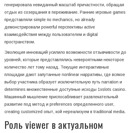
генерировала невиданный масштаб причастности, обращая
отдых из созерцания в переживание. Ранние игровые games
представляли simple по mechanics, но already
демонстрировали powerful перспективы active
взаимодействия между пользователем и digital
пространством.
Эволюция инноваций усилило возможности отзывчивости до
уровней, которые представлялись невероятными некоторое
количество лет тому назад. Текущие интерактивные
площадки дают запутанные nonlinear нарративы, где всякое
выбор участника образует исключительную путь narration и
determines множественные доступные исходы 1xslots casino.
Машинный мышление приспосабливает развлекательный
развитие под метод и preferences определенного user,
creating customized опыт, кой нереализуем в traditional media.
Роль viewer в актуальном