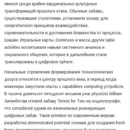
явился среди крайне кардинальных культурных
трансформаций прошлого этапа. Обычные забавы,
существовавшие столетиями, установили основу для
comprehension принципов взаимодействия,
соревновательности и достижения блаженства от процесса.
Шашки, Игральные карты, Dominoes и масса других table
activities воспитывали навыки системного анализа и
социального общения, которые в дальнейшем стали
транслированы в цифровое sphere.
Начальные стремления формирования технологических
досуга относятся к центру прошлого века, в период когда
инженеры запустили опыты с capabilities computing устройств.
В тысяча девятьсот пятьдесят восьмом year physicist William
Хигинботам created забаву Tennis for Two на осциллографе,
что considered одним из изначальных реагирующих
цифровых забав. Такое primitive по современным меркам
разработка demonstrated potential техники для создания fresh