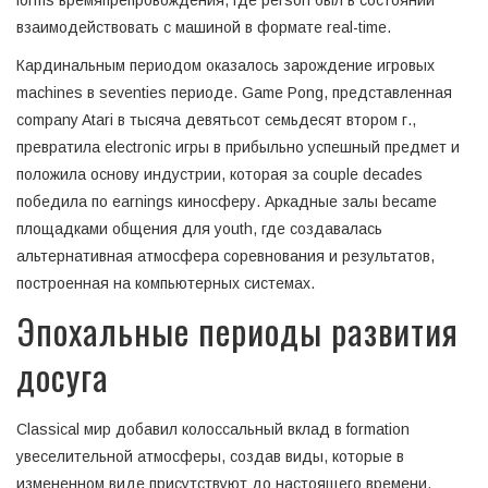
forms времяпрепровождения, где person был в состоянии
взаимодействовать с машиной в формате real-time.
Кардинальным периодом оказалось зарождение игровых
machines в seventies периоде. Game Pong, представленная
company Atari в тысяча девятьсот семьдесят втором г.,
превратила electronic игры в прибыльно успешный предмет и
положила основу индустрии, которая за couple decades
победила по earnings киносферу. Аркадные залы became
площадками общения для youth, где создавалась
альтернативная атмосфера соревнования и результатов,
построенная на компьютерных системах.
Эпохальные периоды развития
досуга
Classical мир добавил колоссальный вклад в formation
увеселительной атмосферы, создав виды, которые в
измененном виде присутствуют до настоящего времени.