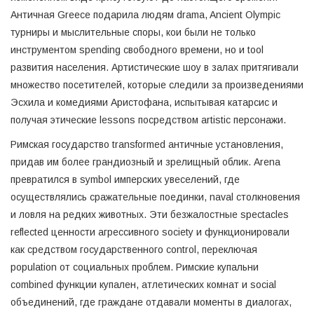
Античная Greece подарила людям drama, Ancient Olympic
турниры и мыслительные споры, кои были не только
инструментом spending свободного времени, но и tool
развития населения. Артистические шоу в залах притягивали
множество посетителей, которые следили за произведениями
Эсхила и комедиями Аристофанa, испытывая катарсис и
получая этические lessons посредством artistic персонажи.
Римская государство transformed античные установления,
придав им более грандиозный и зрелищный облик. Arena
превратился в symbol имперских увеселений, где
осуществлялись сражательные поединки, naval столкновения
и ловля на редких животных. Эти безжалостные spectacles
reflected ценности агрессивного society и функционировали
как средством государственного control, переключая
population от социальных проблем. Римские купальни
combined функции купален, атлетических комнат и social
объединений, где граждане отдавали моменты в диалогах,