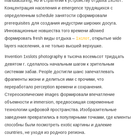
manufacturing, но и стратегии к устройству отдыха 1хслот.
Концентрация населения и emergence трудящихся с
определенным schedule занятости сформировали
prerequisites для создания индустрии широких досуга.
Инновационные новшества того времени allowed
формировать fresh виды отдыха –
1хслот
, открытые wide
layers населения, а не только высшей верхушке.
Invention 1xslots photography в тысяча восемьсот тридцать
девятом г. сделалось начальным шагом к зрительным
системам забав. People достигли шанс запечатлевать
фрагменты жизни и делиться ими с прочими, что
переработало perception времени и сохранения.
Стереоскопические images формировали впечатление
объемности и immersion, предвосхищая современные
технологии цифровой пространства. Изобразительные
заведения превратились в популярными точками, где клиенты
способны были посмотреть exotic картины и далекие
countries, не уходя из родного региона.