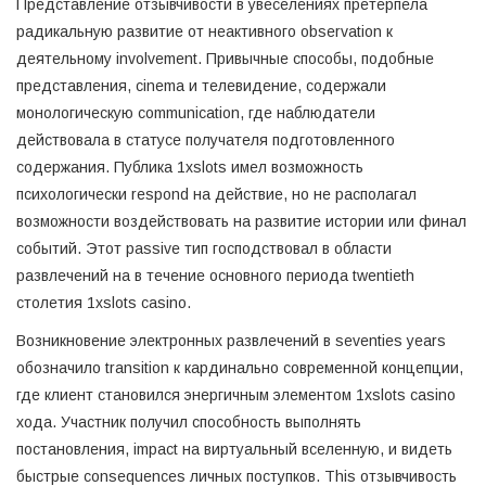
Представление отзывчивости в увеселениях претерпела
радикальную развитие от неактивного observation к
деятельному involvement. Привычные способы, подобные
представления, cinema и телевидение, содержали
монологическую communication, где наблюдатели
действовала в статусе получателя подготовленного
содержания. Публика 1xslots имел возможность
психологически respond на действие, но не располагал
возможности воздействовать на развитие истории или финал
событий. Этот passive тип господствовал в области
развлечений на в течение основного периода twentieth
столетия 1xslots casino.
Возникновение электронных развлечений в seventies years
обозначило transition к кардинально современной концепции,
где клиент становился энергичным элементом 1xslots casino
хода. Участник получил способность выполнять
постановления, impact на виртуальный вселенную, и видеть
быстрые consequences личных поступков. This отзывчивость