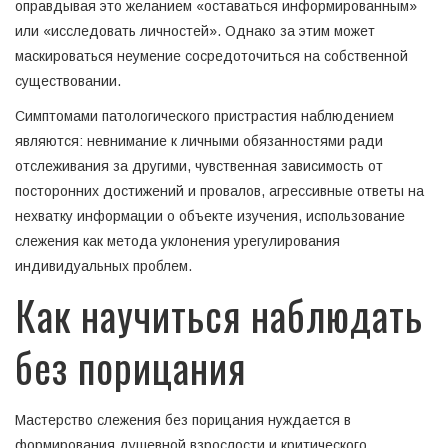
оправдывая это желанием «оставаться информированным»
или «исследовать личностей». Однако за этим может
маскироваться неумение сосредоточиться на собственной
существовании.
Симптомами патологического пристрастия наблюдением
являются: невнимание к личными обязанностями ради
отслеживания за другими, чувственная зависимость от
посторонних достижений и провалов, агрессивные ответы на
нехватку информации о объекте изучения, использование
слежения как метода уклонения урегулирования
индивидуальных проблем.
Как научиться наблюдать
без порицания
Мастерство слежения без порицания нуждается в
формирования душевной взрослости и критического