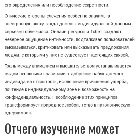
его определения или несоблюдение секретности.
Этические стороны слежения особенно значимы в
электронную эпоху, когда доступ к индивидуальной данным
серьезно облегчился. Онлайн-ресурсы и 1хбет создают
неверное ощущение интимности, подталкивая пользователей
высказываться, критиковать или высказывать предложения
людям, с которыми у них не существует настоящих связей.
Грань между вниманием и вмешательством устанавливается
рядом основными правилами: одобрение наблюдаемого
индивида на открытость, исключение причинения ущерба,
почтение к индивидуальному зоне и возможность на
конфиденциальность. Несоблюдение этих принципов
трансформирует природное любопытство в патологическую
одержимость.
Отчего изучение может