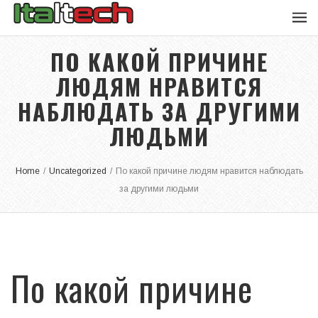
ПО КАКОЙ ПРИЧИНЕ
ЛЮДЯМ НРАВИТСЯ
НАБЛЮДАТЬ ЗА ДРУГИМИ
ЛЮДЬМИ
Home
/
Uncategorized
/
По какой причине людям нравится наблюдать
за другими людьми
По какой причине