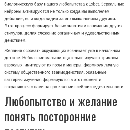
биологическую базу нашего любопытства к 1xbet. Зеркальные
нейроны активируются не только когда мы выполняем
действие, но и когда видим за его выполнением другими.
Этот процесс формирует базис эмпатии и понимания других
стимулов, делая слежение органичным и удовольственным
действием.
Желание осознать окружающих возникает уже в начальном
детстве. Небольшие малыши тщательно изучают гримасы
взрослых, имитируют их позы и манеры, формируя личную
систему общественного взаимодействия. Указанные
паттерны изучения формируются в этот момент и
сохраняются с нами на протяжении всей жизнедеятельности.
Любопытство и желание
понять посторонние