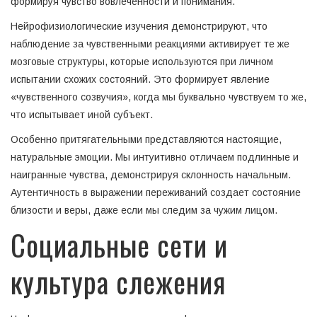
формируя чувство вовлеченности и понимания.
Нейрофизиологические изучения демонстрируют, что
наблюдение за чувственными реакциями активирует те же
мозговые структуры, которые используются при личном
испытании схожих состояний. Это формирует явление
«чувственного созвучия», когда мы буквально чувствуем то же,
что испытывает иной субъект.
Особенно притягательными представляются настоящие,
натуральные эмоции. Мы интуитивно отличаем подлинные и
наигранные чувства, демонстрируя склонность начальным.
Аутентичность в выражении переживаний создает состояние
близости и веры, даже если мы следим за чужим лицом.
Социальные сети и
культура слежения