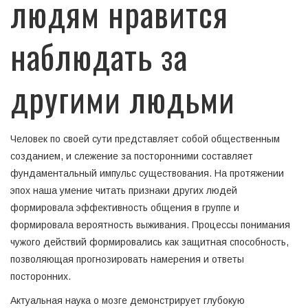
людям нравится
наблюдать за
другими людьми
Человек по своей сути представляет собой общественным
созданием, и слежение за посторонними составляет
фундаментальный импульс существования. На протяжении
эпох наша умение читать признаки других людей
формировала эффективность общения в группе и
формировала вероятность выживания. Процессы понимания
чужого действий формировались как защитная способность,
позволяющая прогнозировать намерения и ответы
посторонних.
Актуальная наука о мозге демонстрирует глубокую