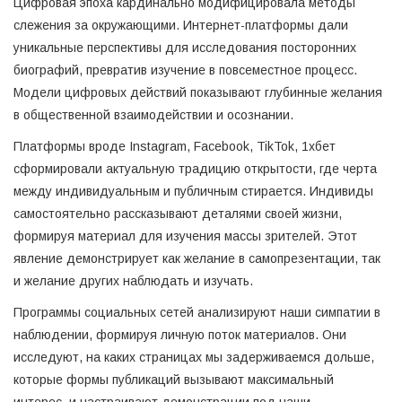
Цифровая эпоха кардинально модифицировала методы
слежения за окружающими. Интернет-платформы дали
уникальные перспективы для исследования посторонних
биографий, превратив изучение в повсеместное процесс.
Модели цифровых действий показывают глубинные желания
в общественной взаимодействии и осознании.
Платформы вроде Instagram, Facebook, TikTok, 1хбет
сформировали актуальную традицию открытости, где черта
между индивидуальным и публичным стирается. Индивиды
самостоятельно рассказывают деталями своей жизни,
формируя материал для изучения массы зрителей. Этот
явление демонстрирует как желание в самопрезентации, так
и желание других наблюдать и изучать.
Программы социальных сетей анализируют наши симпатии в
наблюдении, формируя личную поток материалов. Они
исследуют, на каких страницах мы задерживаемся дольше,
которые формы публикаций вызывают максимальный