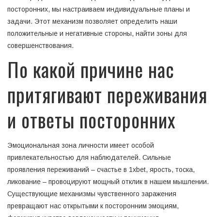
посторонних, мы настраиваем индивидуальные планы и
задачи. Этот механизм позволяет определить наши
положительные и негативные стороны, найти зоны для
совершенствования.
По какой причине нас
притягивают переживания
и ответы посторонних
Эмоциональная зона личности имеет особой
привлекательностью для наблюдателей. Сильные
проявления переживаний – счастье в 1xbet, ярость, тоска,
ликование – провоцируют мощный отклик в нашем мышлении.
Существующие механизмы чувственного заражения
превращают нас открытыми к посторонним эмоциям,