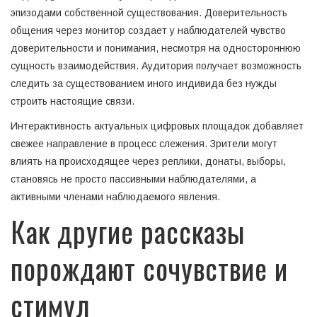
эпизодами собственной существования. Доверительность
общения через монитор создает у наблюдателей чувство
доверительности и понимания, несмотря на одностороннюю
сущность взаимодействия. Аудитория получает возможность
следить за существованием иного индивида без нужды
строить настоящие связи.
Интерактивность актуальных цифровых площадок добавляет
свежее направление в процесс слежения. Зрители могут
влиять на происходящее через реплики, донаты, выборы,
становясь не просто пассивными наблюдателями, а
активными членами наблюдаемого явления.
Как другие рассказы
порождают сочувствие и
стимул