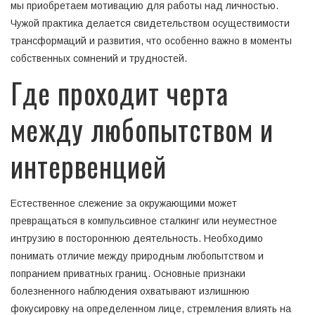
мы приобретаем мотивацию для работы над личностью.
Чужой практика делается свидетельством осуществимости
трансформаций и развития, что особенно важно в моменты
собственных сомнений и трудностей.
Где проходит черта
между любопытством и
интервенцией
Естественное слежение за окружающими может
превращаться в компульсивное сталкинг или неуместное
интрузию в постороннюю деятельность. Необходимо
понимать отличие между природным любопытством и
попранием приватных границ. Основные признаки
болезненного наблюдения охватывают излишнюю
фокусировку на определенном лице, стремления влиять на