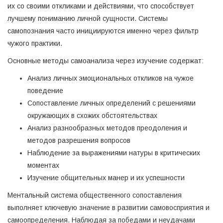
их со своими откликами и действиями, что способствует
лучшему пониманию личной сущности. Системы
самопознания часто инициируются именно через фильтр
чужого практики.
Основные методы самоанализа через изучение содержат:
Анализ личных эмоциональных откликов на чужое
поведение
Сопоставление личных определений с решениями
окружающих в схожих обстоятельствах
Анализ разнообразных методов преодоления и
методов разрешения вопросов
Наблюдение за выражениями натуры в критических
моментах
Изучение общительных манер и их успешности
Ментальный система общественного сопоставления
выполняет ключевую значение в развитии самовосприятия и
самоопределения. Наблюдая за победами и неудачами