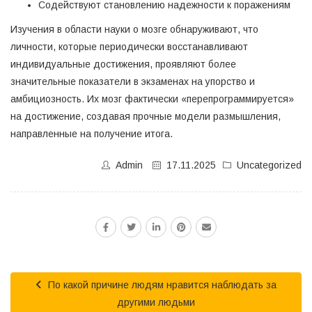
Содействуют становлению надежности к поражениям
Изучения в области науки о мозге обнаруживают, что
личности, которые периодически восстанавливают
индивидуальные достижения, проявляют более
значительные показатели в экзаменах на упорство и
амбициозность. Их мозг фактически «перепрограммируется»
на достижение, создавая прочные модели размышления,
направленные на получение итога.
Admin
17.11.2025
Uncategorized
По какой причине людям нравится наблюдать за
другими людьми