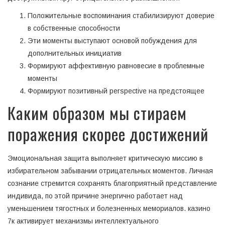
Положительные воспоминания стабилизируют доверие
в собственные способности
Эти моменты выступают основой побуждения для
дополнительных инициатив
Формируют аффективную равновесие в проблемные
моменты
Формируют позитивный perspective на предстоящее
Каким образом мы стираем
поражения скорее достижений
Эмоциональная защита выполняет критическую миссию в
избирательном забывании отрицательных моментов. Личная
сознание стремится сохранять благоприятный представление
индивида, по этой причине энергично работает над
уменьшением тягостных и болезненных мемориалов. казино
7к активирует механизмы интеллектуального