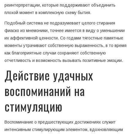
реинтерпретации, которые поддерживают объединить
плохой момент в комплексную схему бытия.
Подобный система не подразумевает целого стирания
фиаско из мнемоники, точнее имеется в виду о уменьшении
их аффективной ценности. Со годами тягостные памятные
моменты утрачивают собственную выраженность, в то время
как благоприятные случаи сохраняют собственную
отчетливость и возможность вызывать позитивные эмоции.
Действие удачных
воспоминаний на
стимуляцию
Воспоминание о предшествующих достижениях служит
интенсивным стимулирующим элементом, вдохновляющим