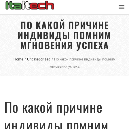
ПО КАКОЙ ПРИЧИНЕ
ИНДИВИДЫ ПОМНИМ
МГНОВЕНИЯ УСПЕХА
Home
/
Uncategorized
/
По какой причине индивиды помним
мгновения успеха
По какой причине
индивиды помним