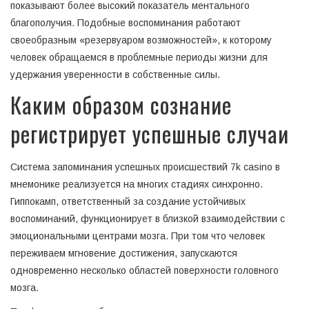
показывают более высокий показатель ментального
благополучия. Подобные воспоминания работают
своеобразным «резервуаром возможностей», к которому
человек обращаемся в проблемные периоды жизни для
удержания уверенности в собственные силы.
Каким образом сознание
регистрирует успешные случаи
Система запоминания успешных происшествий 7k casino в
мнемонике реализуется на многих стадиях синхронно.
Гиппокамп, ответственный за создание устойчивых
воспоминаний, функционирует в близкой взаимодействии с
эмоциональными центрами мозга. При том что человек
переживаем мгновение достижения, запускаются
одновременно несколько областей поверхности головного
мозга.