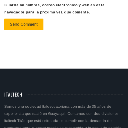
Guarda mi nombre, correo electrónico y web en este
navegador para la próxima vez que comente.
ITALTECH
Somos una sociedad Italoecuatoriana con màs de 35 años de
experiencia que naciò en Guayaquil. Contamos con dos divisiones :
Italtech Titán que está enfocada en cumplir con la demanda de
productos para el sector mecànico-automotriz; y la segunda división