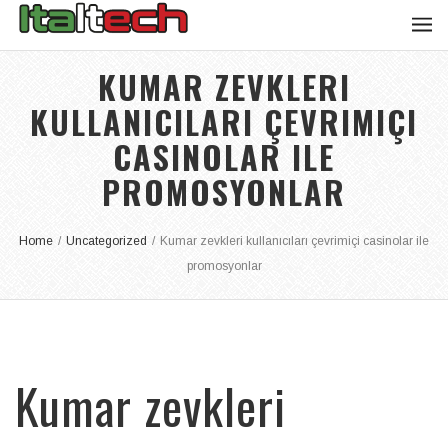
KUMAR ZEVKLERI
KULLANICILARI ÇEVRIMIÇI
CASINOLAR ILE
PROMOSYONLAR
Home
/
Uncategorized
/
Kumar zevkleri kullanıcıları çevrimiçi casinolar ile
promosyonlar
Kumar zevkleri