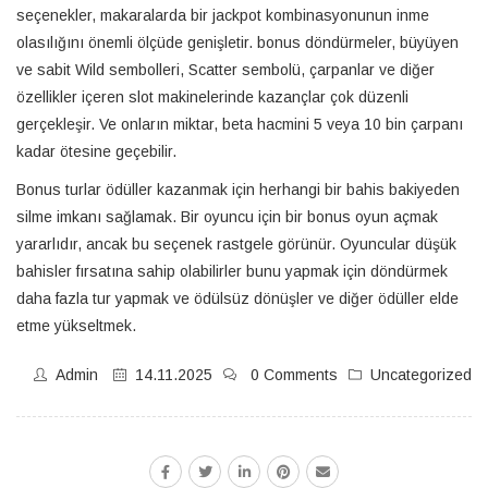
seçenekler, makaralarda bir jackpot kombinasyonunun inme
olasılığını önemli ölçüde genişletir. bonus döndürmeler, büyüyen
ve sabit Wild sembolleri, Scatter sembolü, çarpanlar ve diğer
özellikler içeren slot makinelerinde kazançlar çok düzenli
gerçekleşir. Ve onların miktar, beta hacmini 5 veya 10 bin çarpanı
kadar ötesine geçebilir.
Bonus turlar ödüller kazanmak için herhangi bir bahis bakiyeden
silme imkanı sağlamak. Bir oyuncu için bir bonus oyun açmak
yararlıdır, ancak bu seçenek rastgele görünür. Oyuncular düşük
bahisler fırsatına sahip olabilirler bunu yapmak için döndürmek
daha fazla tur yapmak ve ödülsüz dönüşler ve diğer ödüller elde
etme yükseltmek.
Admin
14.11.2025
0 Comments
Uncategorized