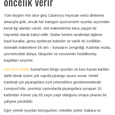
öncelik verir
Tüm müşteri Hot slice giriş Casino’yu heyecan verici dinlenme
amacıyla gelir, ancak her kategori oyunseverin oyunlar açısından
kendi ilgi alanları vardır. slot makinelerine karşı yaygın bir
hayranlık olarak kabul edilir. Slotlar herkes tarafından ilgilenir
basit kurallar, geniş spektrum bahisler ve varlık ek özellikler.
otomatik makinelerin Ek artı – konuların zenginliği. Kadınlar moda,
çevremizdeki dünya, hikayeler ve serüvenler hedeflenmiş
başlıkları seçerler.
Hot slice siteleri
kumarhane bingo oyunları ve kazı kazan kartları
dahil olmak üzere çok sayıda piyango oyunu sunar. Hedef
Katılmak için piyangolara özel yeteneklere gerekmemektedir.
Liverpool’nde, çevrimiçi casinolarda piyangolara oynayan 10
kadından 4’ünün yaş 65 yaşın yaşlı olduğunu ortaya çıkaran bir
çalışma yürütüldü.
Eğer yemek oyunları konuşurken, erkekler poker, bakara ve