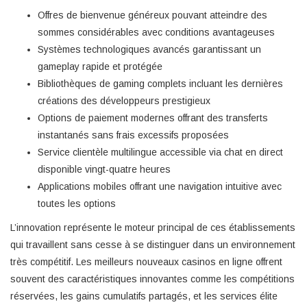
Offres de bienvenue généreux pouvant atteindre des
sommes considérables avec conditions avantageuses
Systèmes technologiques avancés garantissant un
gameplay rapide et protégée
Bibliothèques de gaming complets incluant les dernières
créations des développeurs prestigieux
Options de paiement modernes offrant des transferts
instantanés sans frais excessifs proposées
Service clientèle multilingue accessible via chat en direct
disponible vingt-quatre heures
Applications mobiles offrant une navigation intuitive avec
toutes les options
L’innovation représente le moteur principal de ces établissements
qui travaillent sans cesse à se distinguer dans un environnement
très compétitif. Les meilleurs nouveaux casinos en ligne offrent
souvent des caractéristiques innovantes comme les compétitions
réservées, les gains cumulatifs partagés, et les services élite