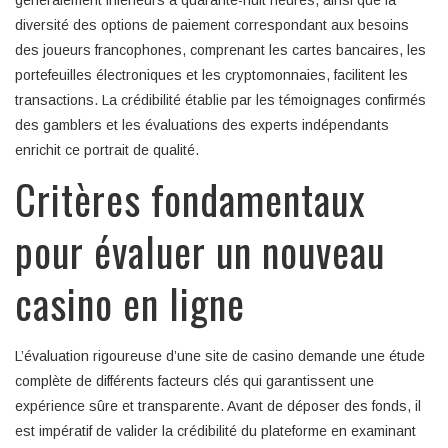
généralement inférieurs à quarante-huit heures, ainsi que la
diversité des options de paiement correspondant aux besoins
des joueurs francophones, comprenant les cartes bancaires, les
portefeuilles électroniques et les cryptomonnaies, facilitent les
transactions. La crédibilité établie par les témoignages confirmés
des gamblers et les évaluations des experts indépendants
enrichit ce portrait de qualité.
Critères fondamentaux
pour évaluer un nouveau
casino en ligne
L’évaluation rigoureuse d’une site de casino demande une étude
complète de différents facteurs clés qui garantissent une
expérience sûre et transparente. Avant de déposer des fonds, il
est impératif de valider la crédibilité du plateforme en examinant