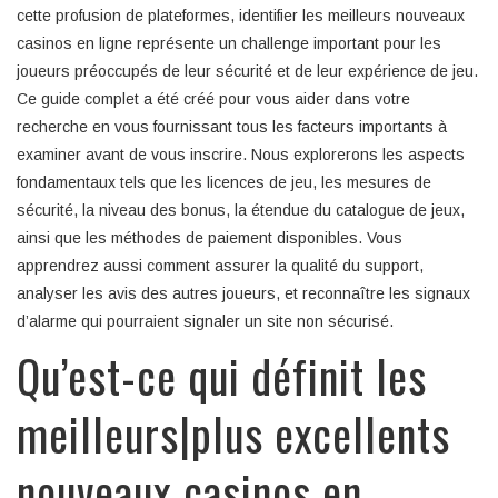
cette profusion de plateformes, identifier les meilleurs nouveaux
casinos en ligne représente un challenge important pour les
joueurs préoccupés de leur sécurité et de leur expérience de jeu.
Ce guide complet a été créé pour vous aider dans votre
recherche en vous fournissant tous les facteurs importants à
examiner avant de vous inscrire. Nous explorerons les aspects
fondamentaux tels que les licences de jeu, les mesures de
sécurité, la niveau des bonus, la étendue du catalogue de jeux,
ainsi que les méthodes de paiement disponibles. Vous
apprendrez aussi comment assurer la qualité du support,
analyser les avis des autres joueurs, et reconnaître les signaux
d’alarme qui pourraient signaler un site non sécurisé.
Qu’est-ce qui définit les
meilleurs|plus excellents
nouveaux casinos en