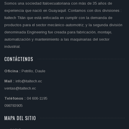
Somos una sociedad Italoecuatoriana con màs de 35 años de
experiencia que naciò en Guayaquil. Contamos con dos divisiones :
Italtech Titán que está enfocada en cumplir con la demanda de
productos para el sector mecànico-automotriz; y la segunda división
denominada Engineering fue creada para fabricación, montaje,
automatización y mantenimiento a las maquinarias del sector
industrial.
CONTÁCTENOS
Oficina :
Petrillo, Daule
Mail :
info@italtech.ec
ventas@italtech.ec
Teléfonos :
04 606-1195
098783905
MAPA DEL SITIO