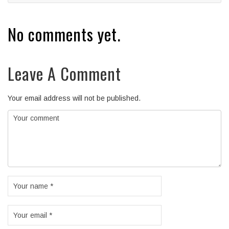
No comments yet.
Leave A Comment
Your email address will not be published.