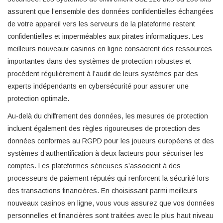
assurent que l’ensemble des données confidentielles échangées
de votre appareil vers les serveurs de la plateforme restent
confidentielles et imperméables aux pirates informatiques. Les
meilleurs nouveaux casinos en ligne consacrent des ressources
importantes dans des systèmes de protection robustes et
procèdent régulièrement à l’audit de leurs systèmes par des
experts indépendants en cybersécurité pour assurer une
protection optimale.
Au-delà du chiffrement des données, les mesures de protection
incluent également des règles rigoureuses de protection des
données conformes au RGPD pour les joueurs européens et des
systèmes d’authentification à deux facteurs pour sécuriser les
comptes. Les plateformes sérieuses s’associent à des
processeurs de paiement réputés qui renforcent la sécurité lors
des transactions financières. En choisissant parmi meilleurs
nouveaux casinos en ligne, vous vous assurez que vos données
personnelles et financières sont traitées avec le plus haut niveau