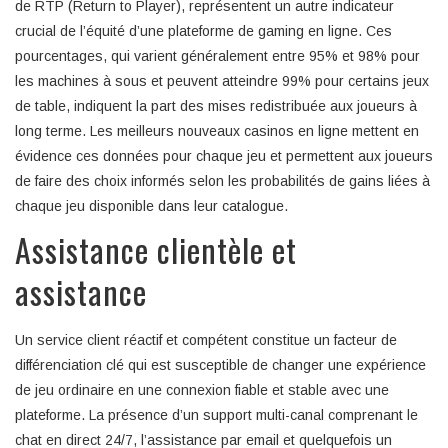
de RTP (Return to Player), représentent un autre indicateur
crucial de l’équité d’une plateforme de gaming en ligne. Ces
pourcentages, qui varient généralement entre 95% et 98% pour
les machines à sous et peuvent atteindre 99% pour certains jeux
de table, indiquent la part des mises redistribuée aux joueurs à
long terme. Les meilleurs nouveaux casinos en ligne mettent en
évidence ces données pour chaque jeu et permettent aux joueurs
de faire des choix informés selon les probabilités de gains liées à
chaque jeu disponible dans leur catalogue.
Assistance clientèle et
assistance
Un service client réactif et compétent constitue un facteur de
différenciation clé qui est susceptible de changer une expérience
de jeu ordinaire en une connexion fiable et stable avec une
plateforme. La présence d’un support multi-canal comprenant le
chat en direct 24/7, l’assistance par email et quelquefois un