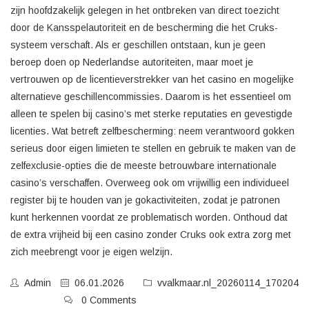
zijn hoofdzakelijk gelegen in het ontbreken van direct toezicht
door de Kansspelautoriteit en de bescherming die het Cruks-
systeem verschaft. Als er geschillen ontstaan, kun je geen
beroep doen op Nederlandse autoriteiten, maar moet je
vertrouwen op de licentieverstrekker van het casino en mogelijke
alternatieve geschillencommissies. Daarom is het essentieel om
alleen te spelen bij casino’s met sterke reputaties en gevestigde
licenties. Wat betreft zelfbescherming: neem verantwoord gokken
serieus door eigen limieten te stellen en gebruik te maken van de
zelfexclusie-opties die de meeste betrouwbare internationale
casino’s verschaffen. Overweeg ook om vrijwillig een individueel
register bij te houden van je gokactiviteiten, zodat je patronen
kunt herkennen voordat ze problematisch worden. Onthoud dat
de extra vrijheid bij een casino zonder Cruks ook extra zorg met
zich meebrengt voor je eigen welzijn.
Admin
06.01.2026
vvalkmaar.nl_20260114_170204
0 Comments