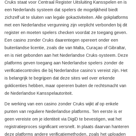
Cruks staat voor Centraal Register Uitsluiting Kansspelen en is
een Nederlands systeem dat spelers de mogelijkheid biedt
zichzelf uit te sluiten van legale gokactiviteiten. Alle gokplatforms
met een Nederlandse vergunning zijn verplicht verbonden bij dit
register en moeten spelers checken voordat ze toegang geven.
Een casino zonder Cruks daarentegen opereert onder een
buitenlandse licentie, zoals die van Malta, Curaçao of Gibraltar,
en is niet gebonden aan het Nederlandse Cruks-systeem. Deze
platforms geven toegang aan Nederlandse spelers zonder de
verificatiecontroles die bij Nederlandse casino’s vereist zijn. Het
is belangrijk te begrijpen dat deze sites wel over erkende
goklicenties hebben, maar opereren buiten de rechtsmacht van
de Nederlandse Kansspelautoriteit.
De werking van een casino zonder Cruks wijkt af op enkele
punten van reguliere Nederlandse platforms. Ten eerste is er
geen vereiste om je identiteit via DigiD te bevestigen, wat het
registratieproces significant versnelt. In plaats daarvan hanteren
deze platforms andere verificatiemethoden, zoals het uploaden