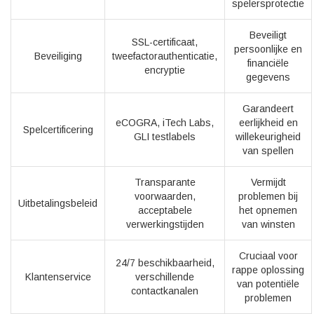
spelersprotectie
Beveiligt
SSL-certificaat,
persoonlijke en
Beveiliging
tweefactorauthenticatie,
financiële
encryptie
gegevens
Garandeert
eCOGRA, iTech Labs,
eerlijkheid en
Spelcertificering
GLI testlabels
willekeurigheid
van spellen
Transparante
Vermijdt
voorwaarden,
problemen bij
Uitbetalingsbeleid
acceptabele
het opnemen
verwerkingstijden
van winsten
Cruciaal voor
24/7 beschikbaarheid,
rappe oplossing
Klantenservice
verschillende
van potentiële
contactkanalen
problemen