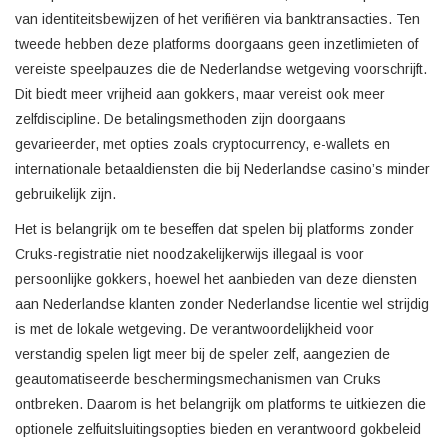
van identiteitsbewijzen of het verifiëren via banktransacties. Ten
tweede hebben deze platforms doorgaans geen inzetlimieten of
vereiste speelpauzes die de Nederlandse wetgeving voorschrijft.
Dit biedt meer vrijheid aan gokkers, maar vereist ook meer
zelfdiscipline. De betalingsmethoden zijn doorgaans
gevarieerder, met opties zoals cryptocurrency, e-wallets en
internationale betaaldiensten die bij Nederlandse casino’s minder
gebruikelijk zijn.
Het is belangrijk om te beseffen dat spelen bij platforms zonder
Cruks-registratie niet noodzakelijkerwijs illegaal is voor
persoonlijke gokkers, hoewel het aanbieden van deze diensten
aan Nederlandse klanten zonder Nederlandse licentie wel strijdig
is met de lokale wetgeving. De verantwoordelijkheid voor
verstandig spelen ligt meer bij de speler zelf, aangezien de
geautomatiseerde beschermingsmechanismen van Cruks
ontbreken. Daarom is het belangrijk om platforms te uitkiezen die
optionele zelfuitsluitingsopties bieden en verantwoord gokbeleid