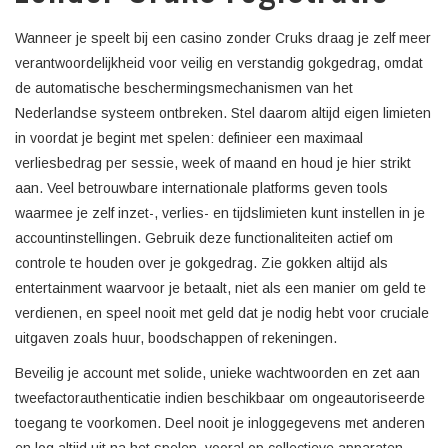
Wanneer je speelt bij een casino zonder Cruks draag je zelf meer
verantwoordelijkheid voor veilig en verstandig gokgedrag, omdat
de automatische beschermingsmechanismen van het
Nederlandse systeem ontbreken. Stel daarom altijd eigen limieten
in voordat je begint met spelen: definieer een maximaal
verliesbedrag per sessie, week of maand en houd je hier strikt
aan. Veel betrouwbare internationale platforms geven tools
waarmee je zelf inzet-, verlies- en tijdslimieten kunt instellen in je
accountinstellingen. Gebruik deze functionaliteiten actief om
controle te houden over je gokgedrag. Zie gokken altijd als
entertainment waarvoor je betaalt, niet als een manier om geld te
verdienen, en speel nooit met geld dat je nodig hebt voor cruciale
uitgaven zoals huur, boodschappen of rekeningen.
Beveilig je account met solide, unieke wachtwoorden en zet aan
tweefactorauthenticatie indien beschikbaar om ongeautoriseerde
toegang te voorkomen. Deel nooit je inloggegevens met anderen