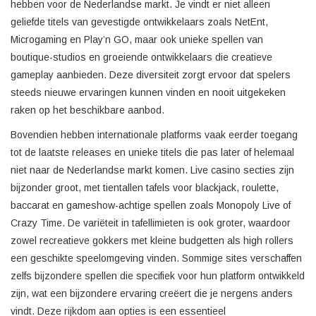
hebben voor de Nederlandse markt. Je vindt er niet alleen
geliefde titels van gevestigde ontwikkelaars zoals NetEnt,
Microgaming en Play’n GO, maar ook unieke spellen van
boutique-studios en groeiende ontwikkelaars die creatieve
gameplay aanbieden. Deze diversiteit zorgt ervoor dat spelers
steeds nieuwe ervaringen kunnen vinden en nooit uitgekeken
raken op het beschikbare aanbod.
Bovendien hebben internationale platforms vaak eerder toegang
tot de laatste releases en unieke titels die pas later of helemaal
niet naar de Nederlandse markt komen. Live casino secties zijn
bijzonder groot, met tientallen tafels voor blackjack, roulette,
baccarat en gameshow-achtige spellen zoals Monopoly Live of
Crazy Time. De variëteit in tafellimieten is ook groter, waardoor
zowel recreatieve gokkers met kleine budgetten als high rollers
een geschikte speelomgeving vinden. Sommige sites verschaffen
zelfs bijzondere spellen die specifiek voor hun platform ontwikkeld
zijn, wat een bijzondere ervaring creëert die je nergens anders
vindt. Deze rijkdom aan opties is een essentieel