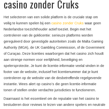
casino zonder Cruks
Het selecteren van een solide platform is de cruciale stap om
veilig te kunnen spelen bij een
casino zonder Cruks
waar geen
Nederlandse toezichthouder actief toeziet. Begin met het
controleren van de goklicentie: serieuze platforms worden
gereguleerd door gevestigde autoriteiten zoals de Malta Gaming
Authority (MGA), de UK Gambling Commission, of de Government
of Curaçao. Deze licenties waarborgen dat het casino zich houdt
aan strenge normen voor eerlijkheid, beveiliging en
spelersprotectie. Je kunt de licentie-informatie veelal vinden in de
footer van de website, inclusief het licentienummer dat je kunt
controleren op de website van de desbetreffende regelgevende
instantie. Wees alert op casino’s die geen licentie-informatie
tonen of stellen onder verdachte jurisdicties te functioneren.
Daarnaast is het essentieel om de reputatie van het casino te
bestuderen door reviews te lezen van andere spelers en neutrale