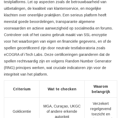
testplatforms. Let op aspecten zoals de betrouwbaarheid van
uitbetalingen, de kwaliteit van klantenservice, en mogelijke
klachten over oneerlijke praktijken. Een serieus platform heeft
meestal goede beoordelingen, transparante algemene
voorwaarden en actieve aanwezigheid op socialmedia en forums.
Controleer ook of het casino gebruik maakt van SSL-encryptie
voor het waarborgen van eigen en financiële gegevens, en of de
spellen gecertificeerd zijn door neutrale testlaboratoria zoals
eCOGRA of iTech Labs. Deze certificeringen garanderen dat de
spellen rechtvaardig zijn en volgens Random Number Generator
(RNG) principes werken, wat cruciale indicatoren zijn voor de
integriteit van het platform.
Waarom
Criterium
Wat te checken
belangrijk
Verzekert
MGA, Curaçao, UKGC
regelgevend
Goklicentie
of andere erkende
toezicht en
autoriteit