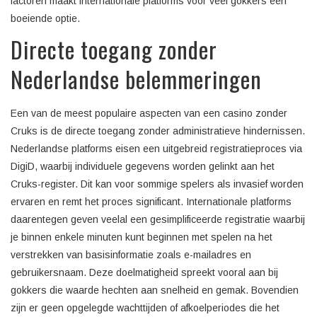
factoren maakt internationale platforms voor veel gokkers een
boeiende optie.
Directe toegang zonder
Nederlandse belemmeringen
Een van de meest populaire aspecten van een casino zonder
Cruks is de directe toegang zonder administratieve hindernissen.
Nederlandse platforms eisen een uitgebreid registratieproces via
DigiD, waarbij individuele gegevens worden gelinkt aan het
Cruks-register. Dit kan voor sommige spelers als invasief worden
ervaren en remt het proces significant. Internationale platforms
daarentegen geven veelal een gesimplificeerde registratie waarbij
je binnen enkele minuten kunt beginnen met spelen na het
verstrekken van basisinformatie zoals e-mailadres en
gebruikersnaam. Deze doelmatigheid spreekt vooral aan bij
gokkers die waarde hechten aan snelheid en gemak. Bovendien
zijn er geen opgelegde wachttijden of afkoelperiodes die het