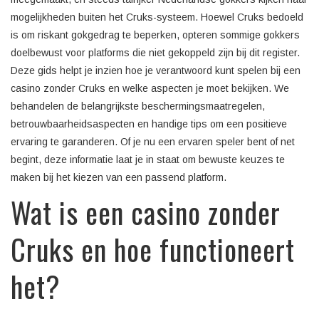
mogelijkheden buiten het Cruks-systeem. Hoewel Cruks bedoeld
is om riskant gokgedrag te beperken, opteren sommige gokkers
doelbewust voor platforms die niet gekoppeld zijn bij dit register.
Deze gids helpt je inzien hoe je verantwoord kunt spelen bij een
casino zonder Cruks en welke aspecten je moet bekijken. We
behandelen de belangrijkste beschermingsmaatregelen,
betrouwbaarheidsaspecten en handige tips om een positieve
ervaring te garanderen. Of je nu een ervaren speler bent of net
begint, deze informatie laat je in staat om bewuste keuzes te
maken bij het kiezen van een passend platform.
Wat is een casino zonder
Cruks en hoe functioneert
het?