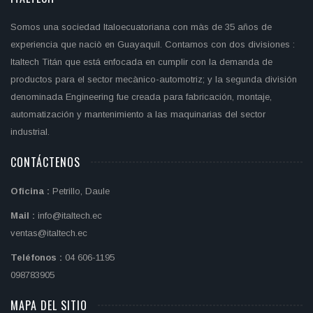
Somos una sociedad Italoecuatoriana con màs de 35 años de
experiencia que naciò en Guayaquil. Contamos con dos divisiones :
Italtech Titán que está enfocada en cumplir con la demanda de
productos para el sector mecànico-automotriz; y la segunda división
denominada Engineering fue creada para fabricación, montaje,
automatización y mantenimiento a las maquinarias del sector
industrial.
CONTÁCTENOS
Oficina :
Petrillo, Daule
Mail :
info@italtech.ec
ventas@italtech.ec
Teléfonos :
04 606-1195
098783905
MAPA DEL SITIO