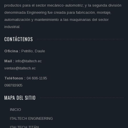
productos para el sector mecànico-automotriz; y la segunda división
denominada Engineering fue creada para fabricación, montaje,
automatización y mantenimiento a las maquinarias del sector
industrial.
CONTÁCTENOS
Oficina :
Petrillo, Daule
Mail :
info@italtech.ec
ventas@italtech.ec
Teléfonos :
04 606-1195
098783905
MAPA DEL SITIO
INICIO
ITALTECH ENGINEERING
ITALTECH TITÁN