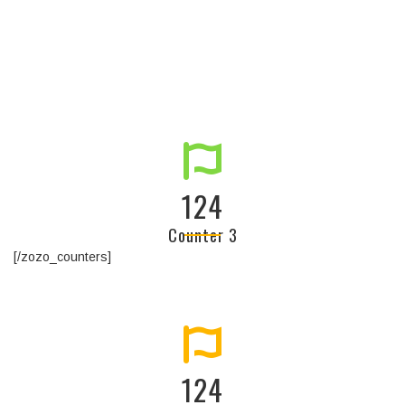
141
Counter 3
[/zozo_counters]
141