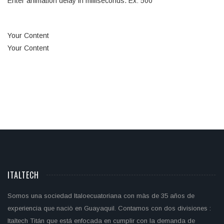
Enter animation delay in milliseconds. Ex: 500
Your Content
Your Content
ITALTECH
Somos una sociedad Italoecuatoriana con màs de 35 años de
experiencia que naciò en Guayaquil. Contamos con dos divisiones :
Italtech Titán que está enfocada en cumplir con la demanda de