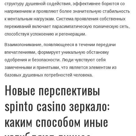
структуру душевной содействия, эффективнее борются со
напряжением и проявляют более значительную стабильность
к ментальным нагрузкам. Система проявления собственных
переживаний включает парасимпатическую психическую сеть,
способствуя успокоению и регенерации.
Взаимопонимание, появляющееся в течении передачи
впечатлениями, формирует уникальную обстановку
одобрения и безопасности. Люди чувствуют себя
замеченными и принятыми, что является элементом из
базовых душевных потребностей человека.
Новые перспективы
spinto casino зеркало:
каким способом иные