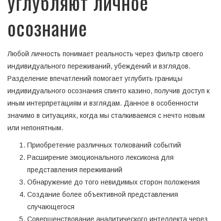
углубляют личное
осознание
Любой личность понимает реальность через фильтр своего
индивидуального переживаний, убеждений и взглядов.
Разделение впечатлений помогает углубить границы
индивидуального осознания спинто казино, получив доступ к
иным интерпретациям и взглядам. Данное в особенности
значимо в ситуациях, когда мы сталкиваемся с нечто новым
или непонятным.
Приобретение различных толкований событий
Расширение эмоционального лексикона для
представления переживаний
Обнаружение до того невидимых сторон положения
Создание более объективной представления
случающегося
Совершенствование аналитического интеллекта через