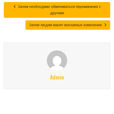
Зачем необходимо обмениваться переживания с
другими
Зачем людям манят внезапные изменения
Admin