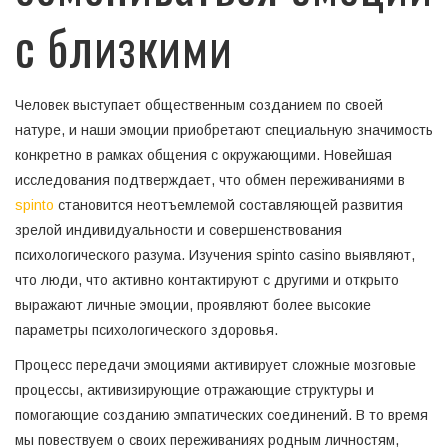
с близкими
Человек выступает общественным созданием по своей
натуре, и наши эмоции приобретают специальную значимость
конкретно в рамках общения с окружающими. Новейшая
исследования подтверждает, что обмен переживаниями в
spinto
становится неотъемлемой составляющей развития
зрелой индивидуальности и совершенствования
психологического разума. Изучения spinto casino выявляют,
что люди, что активно контактируют с другими и открыто
выражают личные эмоции, проявляют более высокие
параметры психологического здоровья.
Процесс передачи эмоциями активирует сложные мозговые
процессы, активизирующие отражающие структуры и
помогающие созданию эмпатических соединений. В то время
мы повествуем о своих переживаниях родным личностям,