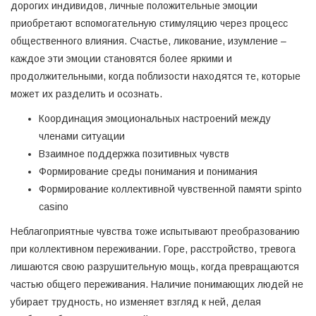
дорогих индивидов, личные положительные эмоции
приобретают вспомогательную стимуляцию через процесс
общественного влияния. Счастье, ликование, изумление –
каждое эти эмоции становятся более яркими и
продолжительными, когда поблизости находятся те, которые
может их разделить и осознать.
Координация эмоциональных настроений между
членами ситуации
Взаимное поддержка позитивных чувств
Формирование среды понимания и понимания
Формирование коллективной чувственной памяти spinto
casino
Неблагоприятные чувства тоже испытывают преобразованию
при коллективном переживании. Горе, расстройство, тревога
лишаются свою разрушительную мощь, когда превращаются
частью общего переживания. Наличие понимающих людей не
убирает трудность, но изменяет взгляд к ней, делая