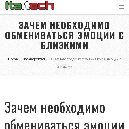
ЗАЧЕМ НЕОБХОДИМО
ОБМЕНИВАТЬСЯ ЭМОЦИИ С
БЛИЗКИМИ
Home
/
Uncategorized
/
Зачем необходимо обмениваться эмоции с
близкими
Зачем необходимо
обмениваться эмоции