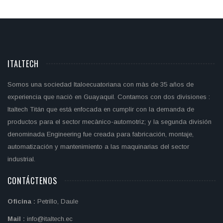
ITALTECH
Somos una sociedad Italoecuatoriana con màs de 35 años de
experiencia que naciò en Guayaquil. Contamos con dos divisiones :
Italtech Titán que está enfocada en cumplir con la demanda de
productos para el sector mecànico-automotriz; y la segunda división
denominada Engineering fue creada para fabricación, montaje,
automatización y mantenimiento a las maquinarias del sector
industrial.
CONTÁCTENOS
Oficina :
Petrillo, Daule
Mail :
info@italtech.ec