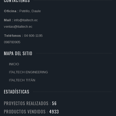
CONTÁCTENOS
Oficina :
Petrillo, Daule
Mail :
info@italtech.ec
ventas@italtech.ec
Teléfonos :
04 606-1195
098783905
MAPA DEL SITIO
INICIO
ITALTECH ENGINEERING
ITALTECH TITÁN
ESTADÍSTICAS
PROYECTOS REALIZADOS :
58
PRODUCTOS VENDIDOS :
5032