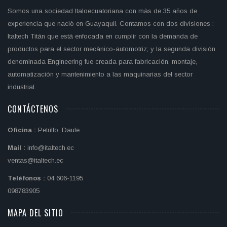
Somos una sociedad Italoecuatoriana con màs de 35 años de
experiencia que naciò en Guayaquil. Contamos con dos divisiones :
Italtech Titán que está enfocada en cumplir con la demanda de
productos para el sector mecànico-automotriz; y la segunda división
denominada Engineering fue creada para fabricación, montaje,
automatización y mantenimiento a las maquinarias del sector
industrial.
CONTÁCTENOS
Oficina :
Petrillo, Daule
Mail :
info@italtech.ec
ventas@italtech.ec
Teléfonos :
04 606-1195
098783905
MAPA DEL SITIO