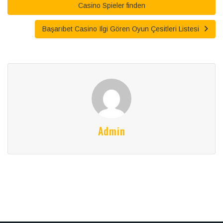
Casino Spieler finden
Başarıbet Casino Ilgi Gören Oyun Çesitleri Listesi
Admin