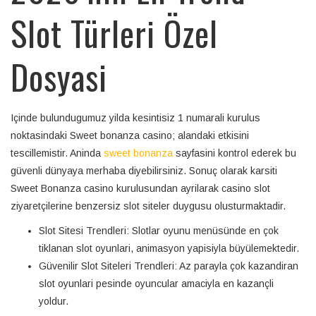
Slot Türleri Özel
Dosyasi
Içinde bulundugumuz yilda kesintisiz 1 numarali kurulus
noktasindaki Sweet bonanza casino; alandaki etkisini
tescillemistir. Aninda
sweet bonanza
sayfasini kontrol ederek bu
güvenli dünyaya merhaba diyebilirsiniz. Sonuç olarak karsiti
Sweet Bonanza casino kurulusundan ayrilarak casino slot
ziyaretçilerine benzersiz slot siteler duygusu olusturmaktadir.
Slot Sitesi Trendleri: Slotlar oyunu menüsünde en çok
tiklanan slot oyunlari, animasyon yapisiyla büyülemektedir.
Güvenilir Slot Siteleri Trendleri: Az parayla çok kazandiran
slot oyunlari pesinde oyuncular amaciyla en kazançli
yoldur.