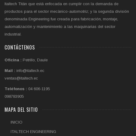
Italtech Titán que está enfocada en cumplir con la demanda de
productos para el sector mecànico-automotriz; y la segunda división
denominada Engineering fue creada para fabricación, montaje,
automatización y mantenimiento a las maquinarias del sector
industrial.
CONTÁCTENOS
Oficina :
Petrillo, Daule
Mail :
info@italtech.ec
ventas@italtech.ec
Teléfonos :
04 606-1195
098783905
MAPA DEL SITIO
INICIO
ITALTECH ENGINEERING