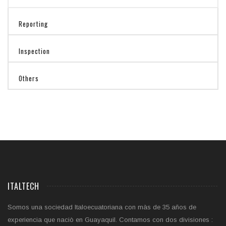
Reporting
Inspection
Others
ITALTECH
Somos una sociedad Italoecuatoriana con màs de 35 años de
experiencia que naciò en Guayaquil. Contamos con dos divisiones :