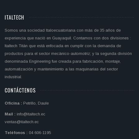
ITALTECH
Somos una sociedad Italoecuatoriana con màs de 35 años de
experiencia que naciò en Guayaquil. Contamos con dos divisiones :
Italtech Titán que está enfocada en cumplir con la demanda de
productos para el sector mecànico-automotriz; y la segunda división
denominada Engineering fue creada para fabricación, montaje,
automatización y mantenimiento a las maquinarias del sector
industrial.
CONTÁCTENOS
Oficina :
Petrillo, Daule
Mail :
info@italtech.ec
ventas@italtech.ec
Teléfonos :
04 606-1195