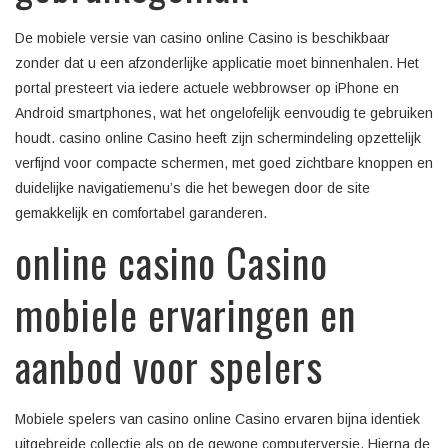
De mobiele versie van casino online Casino is beschikbaar
zonder dat u een afzonderlijke applicatie moet binnenhalen. Het
portal presteert via iedere actuele webbrowser op iPhone en
Android smartphones, wat het ongelofelijk eenvoudig te gebruiken
houdt. casino online Casino heeft zijn schermindeling opzettelijk
verfijnd voor compacte schermen, met goed zichtbare knoppen en
duidelijke navigatiemenu’s die het bewegen door de site
gemakkelijk en comfortabel garanderen.
online casino Casino
mobiele ervaringen en
aanbod voor spelers
Mobiele spelers van casino online Casino ervaren bijna identiek
uitgebreide collectie als op de gewone computerversie. Hierna de