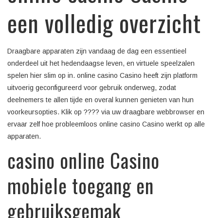
een volledig overzicht
Draagbare apparaten zijn vandaag de dag een essentieel
onderdeel uit het hedendaagse leven, en virtuele speelzalen
spelen hier slim op in. online casino Casino heeft zijn platform
uitvoerig geconfigureerd voor gebruik onderweg, zodat
deelnemers te allen tijde en overal kunnen genieten van hun
voorkeursopties. Klik op ???? via uw draagbare webbrowser en
ervaar zelf hoe probleemloos online casino Casino werkt op alle
apparaten.
casino online Casino
mobiele toegang en
gebruiksgemak