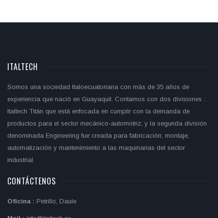
ITALTECH
Somos una sociedad Italoecuatoriana con màs de 35 años de
experiencia que naciò en Guayaquil. Contamos con dos divisiones :
Italtech Titán que está enfocada en cumplir con la demanda de
productos para el sector mecànico-automotriz; y la segunda división
denominada Engineering fue creada para fabricación, montaje,
automatización y mantenimiento a las maquinarias del sector
industrial.
CONTÁCTENOS
Oficina :
Petrillo, Daule