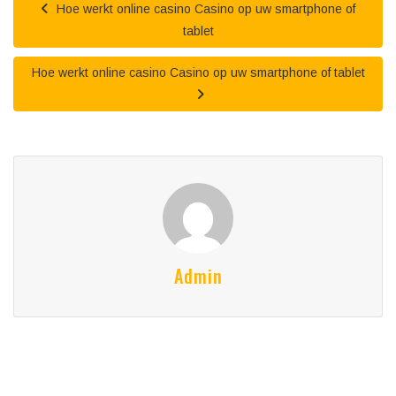
Hoe werkt online casino Casino op uw smartphone of
tablet
Hoe werkt online casino Casino op uw smartphone of tablet
Admin