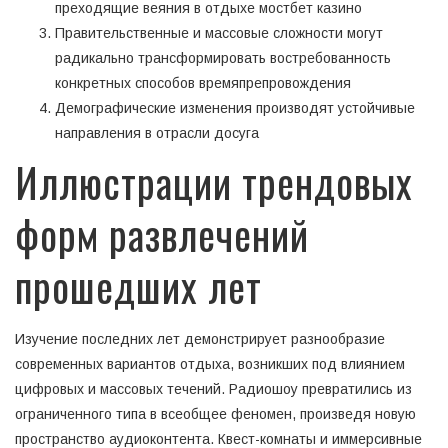
преходящие веяния в отдыхе мостбет казино
Правительственные и массовые сложности могут
радикально трансформировать востребованность
конкретных способов времяпрепровождения
Демографические изменения производят устойчивые
направления в отрасли досуга
Иллюстрации трендовых
форм развлечений
прошедших лет
Изучение последних лет демонстрирует разнообразие
современных вариантов отдыха, возникших под влиянием
цифровых и массовых течений. Радиошоу превратились из
ограниченного типа в всеобщее феномен, произведя новую
пространство аудиоконтента. Квест-комнаты и иммерсивные