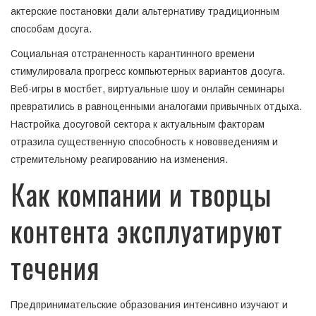
актерские постановки дали альтернативу традиционным
способам досуга.
Социальная отстраненность карантинного времени
стимулировала прогресс компьютерных вариантов досуга.
Веб-игры в мостбет, виртуальные шоу и онлайн семинары
превратились в равноценными аналогами привычных отдыха.
Настройка досуговой сектора к актуальным факторам
отразила существенную способность к нововведениям и
стремительному реагированию на изменения.
Как компании и творцы
контента эксплуатируют
течения
Предпринимательские образования интенсивно изучают и