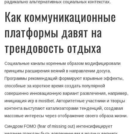
радикально альтернативных социальных контекстах.
Как коммуникационные
платформы давят на
трендовость отдыха
Социальные каналы коренным образом модифицировали
принципы расширения веяний в направлении досуга.
Программы рекомендаций формируют взрывные эффекты,
способные за короткое время создать популярной
совершенно инновационную вариант развлечения, например,
инициация игр в mostbet. Авторитетные участники и творцы
контента выступают катализаторами тенденций, создавая
массовые интересы через отображение своего образа жизни.
Синдром FOMO (fear of missing out) интенсифицирует
желание граждан быть вовлеченными в модных веяниях.