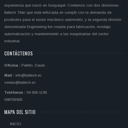
experiencia que naciò en Guayaquil. Contamos con dos divisiones :
Italtech Titán que está enfocada en cumplir con la demanda de
productos para el sector mecànico-automotriz; y la segunda división
denominada Engineering fue creada para fabricación, montaje,
automatización y mantenimiento a las maquinarias del sector
industrial.
CONTÁCTENOS
Oficina :
Petrillo, Daule
Mail :
info@italtech.ec
ventas@italtech.ec
Teléfonos :
04 606-1195
098783905
MAPA DEL SITIO
INICIO