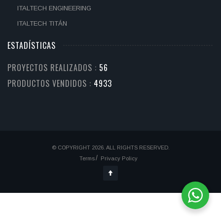
ITALTECH ENGINEERING
ITALTECH TITÁN
ESTADÍSTICAS
PROYECTOS REALIZADOS :
67
PRODUCTOS VENDIDOS :
6115
© COPYRIGHT 2026. ALL RIGHTS RESERVED.
Terms
Privacy Policy