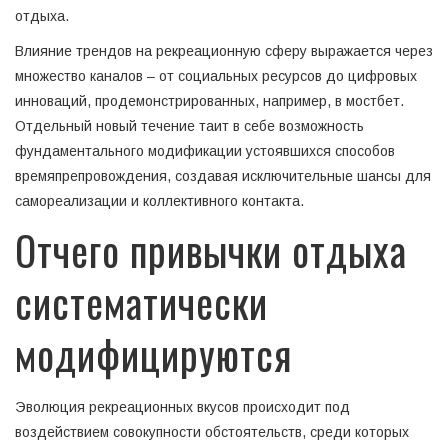
отдыха.
Влияние трендов на рекреационную сферу выражается через
множество каналов – от социальных ресурсов до цифровых
инноваций, продемонстрированных, например, в мостбет.
Отдельный новый течение таит в себе возможность
фундаментального модификации устоявшихся способов
времяпрепровождения, создавая исключительные шансы для
самореализации и коллективного контакта.
Отчего привычки отдыха
систематически
модифицируются
Эволюция рекреационных вкусов происходит под
воздействием совокупности обстоятельств, среди которых