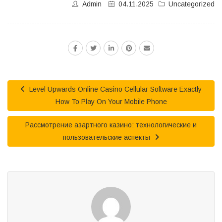
Admin
04.11.2025
Uncategorized
Level Upwards Online Casino Cellular Software Exactly
How To Play On Your Mobile Phone
Рассмотрение азартного казино: технологические и
пользовательские аспекты