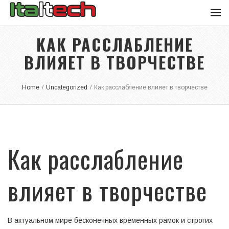
КАК РАССЛАБЛЕНИЕ
ВЛИЯЕТ В ТВОРЧЕСТВЕ
Home
/
Uncategorized
/
Как расслабление влияет в творчестве
Как расслабление
влияет в творчестве
В актуальном мире бесконечных временных рамок и строгих