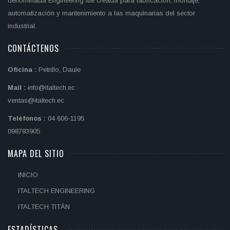
denominada Engineering fue creada para fabricación, montaje,
automatización y mantenimiento a las maquinarias del sector
industrial.
CONTÁCTENOS
Oficina :
Petrillo, Daule
Mail :
info@italtech.ec
ventas@italtech.ec
Teléfonos :
04 606-1195
098783905
MAPA DEL SITIO
INICIO
ITALTECH ENGINEERING
ITALTECH TITÁN
ESTADÍSTICAS