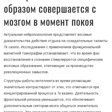
образом совершается с
мозгом в момент покоя
Актуальная нейропсихология представляет весомые
доказательства действия отдыха на созидательные таланты
7k casino. Исследования с применением функциональной
магнитной томографии устанавливают, что во время фаз
восстановления в сознании стимулируются специфические
мозговые образования, отвечающие за производство
революционных замыслов.
Структуры работы интеллекта во время релаксации
значительно контрастируют от этих, что отмечаются при
концентрированной процессе в 7к казино. Деятельность
фронтальной региона уменьшается, что обеспечивает
дополнительным секторам мозга общаться значительно