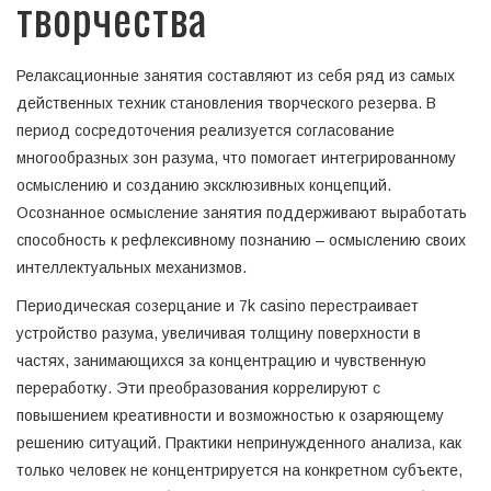
творчества
Релаксационные занятия составляют из себя ряд из самых
действенных техник становления творческого резерва. В
период сосредоточения реализуется согласование
многообразных зон разума, что помогает интегрированному
осмыслению и созданию эксклюзивных концепций.
Осознанное осмысление занятия поддерживают выработать
способность к рефлексивному познанию – осмыслению своих
интеллектуальных механизмов.
Периодическая созерцание и 7k casino перестраивает
устройство разума, увеличивая толщину поверхности в
частях, занимающихся за концентрацию и чувственную
переработку. Эти преобразования коррелируют с
повышением креативности и возможностью к озаряющему
решению ситуаций. Практики непринужденного анализа, как
только человек не концентрируется на конкретном субъекте,