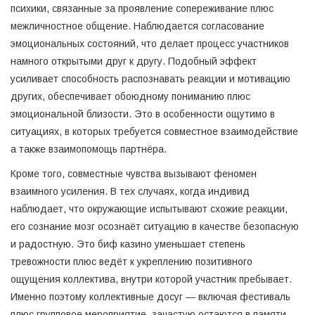
психики, связанные за проявление сопереживание плюс
межличностное общение. Наблюдается согласование
эмоциональных состояний, что делает процесс участников
намного открытыми друг к другу. Подобный эффект
усиливает способность распознавать реакции и мотивацию
других, обеспечивает обоюдному пониманию плюс
эмоциональной близости. Это в особенности ощутимо в
ситуациях, в которых требуется совместное взаимодействие
а также взаимопомощь партнёра.
Кроме того, совместные чувства вызывают феномен
взаимного усиления. В тех случаях, когда индивид
наблюдает, что окружающие испытывают схожие реакции,
его сознание мозг осознаёт ситуацию в качестве безопасную
и радостную. Это биф казино уменьшает степень
тревожности плюс ведёт к укреплению позитивного
ощущения коллектива, внутри которой участник пребывает.
Именно поэтому коллективные досуг — включая фестиваль
плюс групповое мероприятие, зачастую остаются в памяти