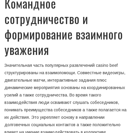
Командное
сотрудничество и
формирование взаимного
уважения
Значительная часть популярных развлечений casino beef
структурированы на взаимопомощи. Совместные видеоигры,
двигательные матчи, интерактивные задания плюс
динамические мероприятия основаны на координированных
усилий а также сотрудничества. Во время такого
взаимодействия люди осваивают слушать собеседников,
понимать преимущества собеседников а также полагается на
их действия. Это укрепляет основу в направлении
долговечных социальных контактов а также положительно
влияет на умение взаимодействовать в коллективе.