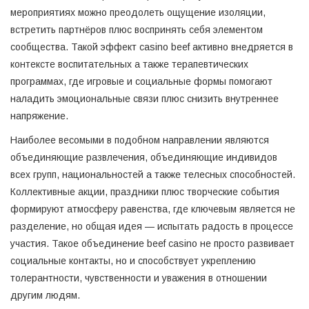
мероприятиях можно преодолеть ощущение изоляции,
встретить партнёров плюс воспринять себя элементом
сообщества. Такой эффект casino beef активно внедряется в
контексте воспитательных а также терапевтических
программах, где игровые и социальные формы помогают
наладить эмоциональные связи плюс снизить внутреннее
напряжение.
Наиболее весомыми в подобном направлении являются
объединяющие развлечения, объединяющие индивидов
всех групп, национальностей а также телесных способностей.
Коллективные акции, праздники плюс творческие события
формируют атмосферу равенства, где ключевым является не
разделение, но общая идея — испытать радость в процессе
участия. Такое объединение beef casino не просто развивает
социальные контакты, но и способствует укреплению
толерантности, чувственности и уважения в отношении
другим людям.