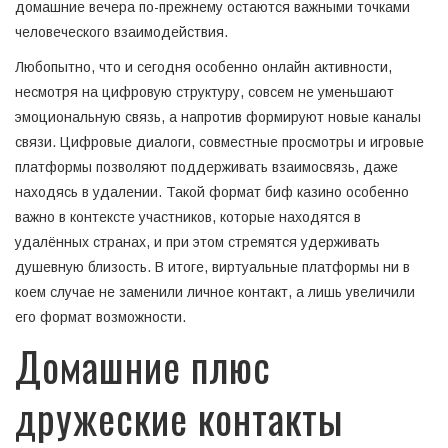
домашние вечера по-прежнему остаются важными точками
человеческого взаимодействия.
Любопытно, что и сегодня особенно онлайн активности,
несмотря на цифровую структуру, совсем не уменьшают
эмоциональную связь, а напротив формируют новые каналы
связи. Цифровые диалоги, совместные просмотры и игровые
платформы позволяют поддерживать взаимосвязь, даже
находясь в удалении. Такой формат биф казино особенно
важно в контексте участников, которые находятся в
удалённых странах, и при этом стремятся удерживать
душевную близость. В итоге, виртуальные платформы ни в
коем случае не заменили личное контакт, а лишь увеличили
его формат возможности.
Домашние плюс
дружеские контакты