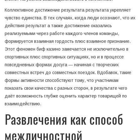
Коллективное достижение результата результата укрепляет
чувство единства. В тех случаях, когда люди осознают, что их
действия результат а также достижение оказались
реализуемыми через работе каждого членов команды,
формируется взаимная гордость плюс взаимное признание.
Этот феномен биф казино замечается не исключительно в
спортивных плюс спортивных ситуациях, но и в процессе
повседневных формах досуга — начиная с творческих
совместных встреч до совместных поездок. Вдобавок, такие
формы активности способствуют тому, что участникам
показать свои качества с разных сторон, в результате чего
даёт возможность глубже оценить характер товарищей по
взаимодействию.
Развлечения как способ
межличностной