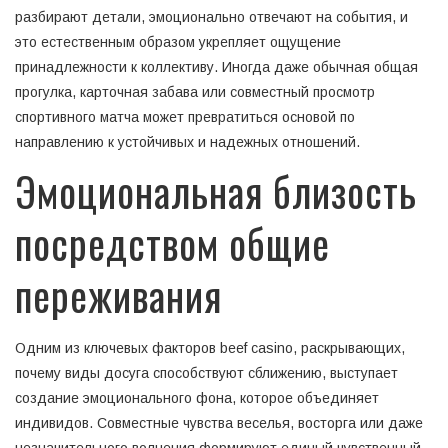
разбирают детали, эмоционально отвечают на события, и
это естественным образом укрепляет ощущение
принадлежности к коллективу. Иногда даже обычная общая
прогулка, карточная забава или совместный просмотр
спортивного матча может превратиться основой по
направлению к устойчивых и надежных отношений.
Эмоциональная близость
посредством общие
переживания
Одним из ключевых факторов beef casino, раскрывающих,
почему виды досуга способствуют сближению, выступает
создание эмоционального фона, которое объединяет
индивидов. Совместные чувства веселья, восторга или даже