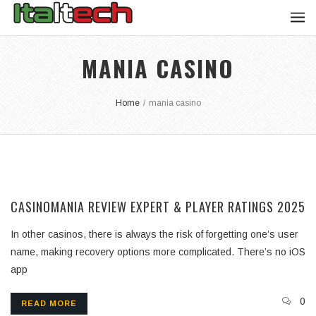
MANIA CASINO
Home
/
mania casino
CASINOMANIA REVIEW EXPERT & PLAYER RATINGS 2025
In other casinos, there is always the risk of forgetting one’s user
name, making recovery options more complicated. There’s no iOS
app
0
READ MORE