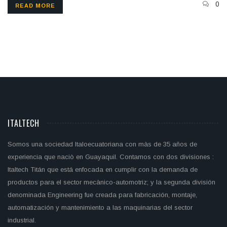
0
READ MORE
ITALTECH
Somos una sociedad Italoecuatoriana con màs de 35 años de
experiencia que naciò en Guayaquil. Contamos con dos divisiones :
Italtech Titán que está enfocada en cumplir con la demanda de
productos para el sector mecànico-automotriz; y la segunda división
denominada Engineering fue creada para fabricación, montaje,
automatización y mantenimiento a las maquinarias del sector
industrial.