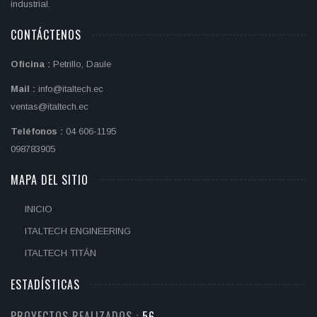
industrial.
CONTÁCTENOS
Oficina :
Petrillo, Daule
Mail :
info@italtech.ec
ventas@italtech.ec
Teléfonos :
04 606-1195
098783905
MAPA DEL SITIO
INICIO
ITALTECH ENGINEERING
ITALTECH TITÁN
ESTADÍSTICAS
PROYECTOS REALIZADOS :
58