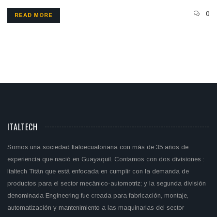
0
READ MORE
ITALTECH
Somos una sociedad Italoecuatoriana con màs de 35 años de
experiencia que naciò en Guayaquil. Contamos con dos divisiones :
Italtech Titán que está enfocada en cumplir con la demanda de
productos para el sector mecànico-automotriz; y la segunda división
denominada Engineering fue creada para fabricación, montaje,
automatización y mantenimiento a las maquinarias del sector