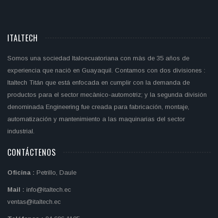
ITALTECH
Somos una sociedad Italoecuatoriana con màs de 35 años de
experiencia que naciò en Guayaquil. Contamos con dos divisiones :
Italtech Titán que está enfocada en cumplir con la demanda de
productos para el sector mecànico-automotriz; y la segunda división
denominada Engineering fue creada para fabricación, montaje,
automatización y mantenimiento a las maquinarias del sector
industrial.
CONTÁCTENOS
Oficina :
Petrillo, Daule
Mail :
info@italtech.ec
ventas@italtech.ec