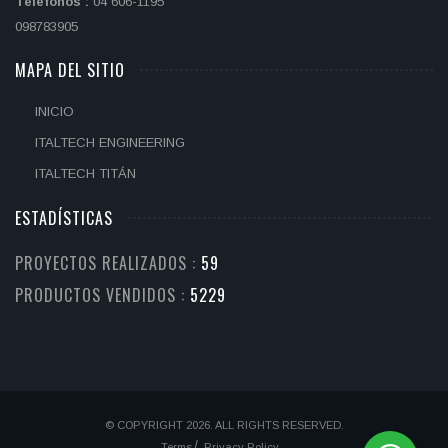
Teléfonos :
04 606-1195
098783905
MAPA DEL SITIO
INICIO
ITALTECH ENGINEERING
ITALTECH TITÁN
ESTADÍSTICAS
PROYECTOS REALIZADOS :
62
PRODUCTOS VENDIDOS :
5524
© COPYRIGHT 2026. ALL RIGHTS RESERVED.
Terms
Privacy Policy