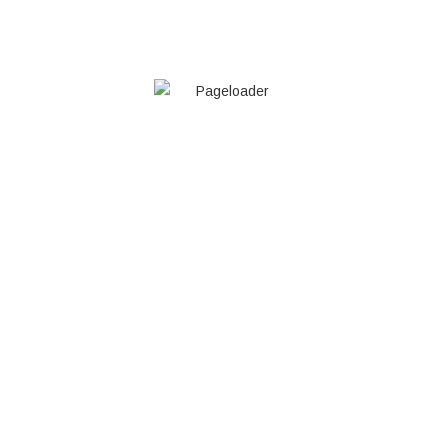
t Options
Les T