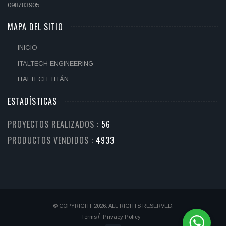
098783905
MAPA DEL SITIO
INICIO
ITALTECH ENGINEERING
ITALTECH TITÁN
ESTADÍSTICAS
PROYECTOS REALIZADOS :
61
PRODUCTOS VENDIDOS :
5425
© COPYRIGHT 2026. ALL RIGHTS RESERVED.
Terms
Privacy Policy