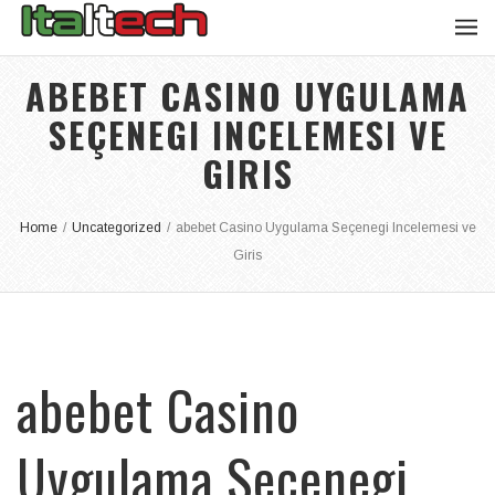
ABEBET CASINO UYGULAMA
SEÇENEGI INCELEMESI VE
GIRIS
Home
/
Uncategorized
/
abebet Casino Uygulama Seçenegi Incelemesi ve
Giris
abebet Casino
Uygulama Seçenegi