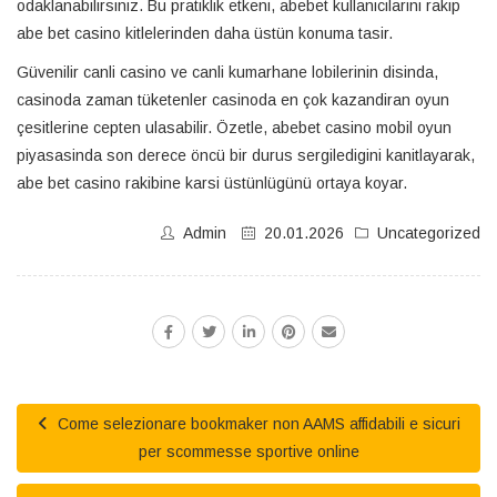
odaklanabilirsiniz. Bu pratiklik etkeni, abebet kullanicilarini rakip
abe bet casino kitlelerinden daha üstün konuma tasir.
Güvenilir canli casino ve canli kumarhane lobilerinin disinda,
casinoda zaman tüketenler casinoda en çok kazandiran oyun
çesitlerine cepten ulasabilir. Özetle, abebet casino mobil oyun
piyasasinda son derece öncü bir durus sergiledigini kanitlayarak,
abe bet casino rakibine karsi üstünlügünü ortaya koyar.
Admin
20.01.2026
Uncategorized
Come selezionare bookmaker non AAMS affidabili e sicuri
per scommesse sportive online